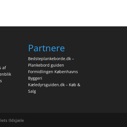
Partnere
Bedsteplankeborde.dk –
Plankebord guiden
s af
Formidlingen Københavns
enblik
Byggeri
s
Kæledyrsguiden.dk – Køb &
Salg
iets Ildsjæle