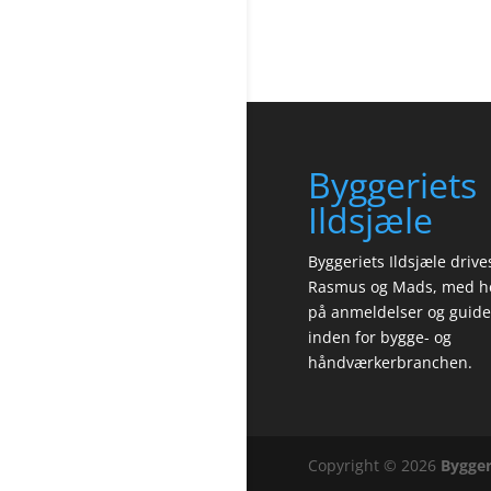
Byggeriets
Ildsjæle
Byggeriets Ildsjæle drive
Rasmus og Mads, med h
på anmeldelser og guide
inden for bygge- og
håndværkerbranchen.
Copyright © 2026
Bygger