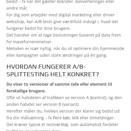
bedst – fx når det gælder klikrater, konverteringer eller
andre mål.
For dig som arbejder med digital marketing eller driver
webshop, kan A/B-tests give værdifuld indsigt i, hvad der
fungerer bedst for dine brugere.
Det handler om at tage beslutninger baseret på data frem
for mavefornemmelser.
Metoden er især nyttig, når du vil optimere din hjemmeside
eller kampagner uden store ændringer på én gang.
HVORDAN FUNGERER A/B-
SPLITTESTING HELT KONKRET?
Du viser to versioner af samme side eller element til
forskellige brugere.
Ofte vil halvdelen af trafikken se version A (kontrol), og den
anden halvdel ser version B (variant).
Herefter måler du, hvilken version der klarer sig bedst ud
fra din målsætning – fx flere køb, klik eller tilmeldinger.
Det kræver typisk et testværktøj, som automatisk fordeler