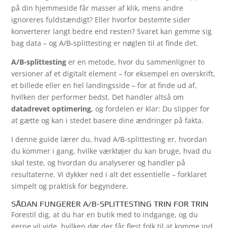
på din hjemmeside får masser af klik, mens andre
ignoreres fuldstændigt? Eller hvorfor bestemte sider
konverterer langt bedre end resten? Svaret kan gemme sig
bag data – og A/B-splittesting er nøglen til at finde det.
A/B-splittesting
er en metode, hvor du sammenligner to
versioner af et digitalt element – for eksempel en overskrift,
et billede eller en hel landingsside – for at finde ud af,
hvilken der performer bedst. Det handler altså om
datadrevet optimering
, og fordelen er klar: Du slipper for
at gætte og kan i stedet basere dine ændringer på fakta.
I denne guide lærer du, hvad A/B-splittesting er, hvordan
du kommer i gang, hvilke værktøjer du kan bruge, hvad du
skal teste, og hvordan du analyserer og handler på
resultaterne. Vi dykker ned i alt det essentielle – forklaret
simpelt og praktisk for begyndere.
SÅDAN FUNGERER A/B-SPLITTESTING TRIN FOR TRIN
Forestil dig, at du har en butik med to indgange, og du
gerne vil vide, hvilken dør der får flest folk til at komme ind.