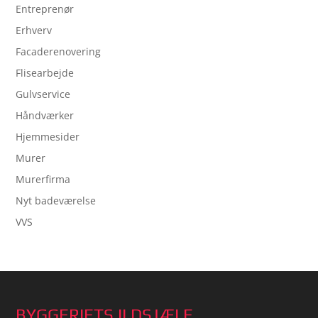
Entreprenør
Erhverv
Facaderenovering
Flisearbejde
Gulvservice
Håndværker
Hjemmesider
Murer
Murerfirma
Nyt badeværelse
VVS
BYGGERIETS ILDSJÆLE