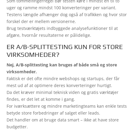
Som tommelfingerregel bør testen køre i mindst én til to
uger og ramme mindst 100 konverteringer per variant.
Testens længde afhænger dog også af trafikken og hvor stor
forskel der er mellem versionerne.
Brug testværktøjets indbyggede analysefunktioner til at
afgøre, hvornår resultaterne er pålidelige.
ER A/B-SPLITTESTING KUN FOR STORE
VIRKSOMHEDER?
Nej, A/B-splittesting kan bruges af både små og store
virksomheder.
Faktisk er det ofte mindre webshops og startups, der får
mest ud af at optimere deres konverteringer hurtigt.
Da det kræver minimal teknisk viden og gratis værktøjer
findes, er det let at komme i gang.
For iværksættere og mindre marketingteams kan enkle tests
betyde store forbedringer af salget eller leads.
Det handler om at bruge data smart – ikke at have store
budgetter.