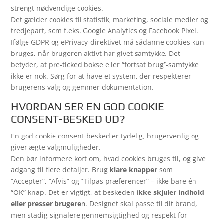
strengt nødvendige cookies.
Det gælder cookies til statistik, marketing, sociale medier og
tredjepart, som f.eks. Google Analytics og Facebook Pixel.
Ifølge GDPR og ePrivacy-direktivet må sådanne cookies kun
bruges, når brugeren aktivt har givet samtykke. Det
betyder, at pre-ticked bokse eller “fortsat brug”-samtykke
ikke er nok. Sørg for at have et system, der respekterer
brugerens valg og gemmer dokumentation.
HVORDAN SER EN GOD COOKIE
CONSENT-BESKED UD?
En god cookie consent-besked er tydelig, brugervenlig og
giver ægte valgmuligheder.
Den bør informere kort om, hvad cookies bruges til, og give
adgang til flere detaljer. Brug
klare knapper
som
“Accepter”, “Afvis” og “Tilpas præferencer” – ikke bare én
“OK”-knap. Det er vigtigt, at beskeden
ikke skjuler indhold
eller presser brugeren
. Designet skal passe til dit brand,
men stadig signalere gennemsigtighed og respekt for