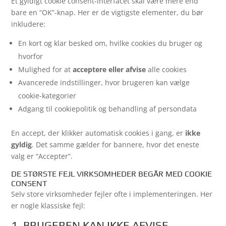
Et gyldigt cookie consent-interfacet skal være mere end
bare en “OK”-knap. Her er de vigtigste elementer, du bør
inkludere:
En kort og klar besked om, hvilke cookies du bruger og
hvorfor
Mulighed for at
acceptere eller afvise
alle cookies
Avancerede indstillinger, hvor brugeren kan vælge
cookie-kategorier
Adgang til cookiepolitik og behandling af persondata
En accept, der klikker automatisk cookies i gang, er
ikke
gyldig
. Det samme gælder for bannere, hvor det eneste
valg er “Accepter”.
DE STØRSTE FEJL VIRKSOMHEDER BEGÅR MED COOKIE
CONSENT
Selv store virksomheder fejler ofte i implementeringen. Her
er nogle klassiske fejl:
1. BRUGEREN KAN IKKE AFVISE