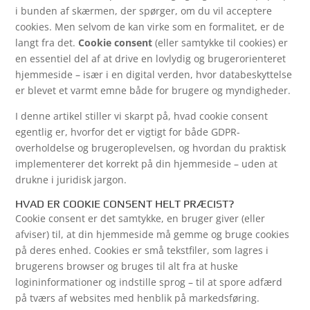
i bunden af skærmen, der spørger, om du vil acceptere
cookies. Men selvom de kan virke som en formalitet, er de
langt fra det.
Cookie consent
(eller samtykke til cookies) er
en essentiel del af at drive en lovlydig og brugerorienteret
hjemmeside – især i en digital verden, hvor databeskyttelse
er blevet et varmt emne både for brugere og myndigheder.
I denne artikel stiller vi skarpt på, hvad cookie consent
egentlig er, hvorfor det er vigtigt for både GDPR-
overholdelse og brugeroplevelsen, og hvordan du praktisk
implementerer det korrekt på din hjemmeside – uden at
drukne i juridisk jargon.
HVAD ER COOKIE CONSENT HELT PRÆCIST?
Cookie consent er det samtykke, en bruger giver (eller
afviser) til, at din hjemmeside må gemme og bruge cookies
på deres enhed. Cookies er små tekstfiler, som lagres i
brugerens browser og bruges til alt fra at huske
logininformationer og indstille sprog – til at spore adfærd
på tværs af websites med henblik på markedsføring.