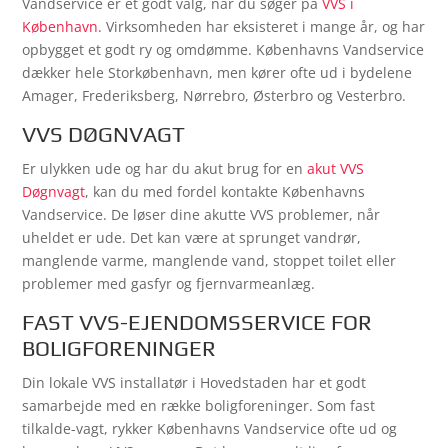
Vandservice er et godt valg, når du søger på
VVS i
København
. Virksomheden har eksisteret i mange år, og har
opbygget et godt ry og omdømme. Københavns Vandservice
dækker hele Storkøbenhavn, men kører ofte ud i bydelene
Amager, Frederiksberg, Nørrebro, Østerbro og Vesterbro.
VVS DØGNVAGT
Er ulykken ude og har du akut brug for en
akut VVS
Døgnvagt
, kan du med fordel kontakte Københavns
Vandservice. De løser dine akutte VVS problemer, når
uheldet er ude. Det kan være at sprunget vandrør,
manglende varme, manglende vand, stoppet toilet eller
problemer med gasfyr og fjernvarmeanlæg.
FAST VVS-EJENDOMSSERVICE FOR
BOLIGFORENINGER
Din lokale VVS installatør i Hovedstaden har et godt
samarbejde med en række boligforeninger. Som fast
tilkalde-vagt, rykker Københavns Vandservice ofte ud og