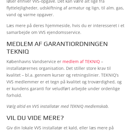
løser enhver VVS-opgave. Det kan være alt lige fra
flyttelejligheder, udskiftning af armatur og lign, til alm. gas,
vand og varme opgaver.
Læs mere på deres hjemmeside, hvis du er interesseret i et
samarbejde om VVS ejendomsservice.
MEDLEM AF GARANTIORDNINGEN
TEKNIQ
Københavns Vandservice er
medlem af TEKNIQ
–
installatørernes organisation. Det stiller store krav til
kvalitet – bl.a. gennem kurser og retningslinier. TEKNIQ’s
VVS medlemmer er et tegn på kvalitet og troværdighed, og
er kundens garanti for veludført arbejde under ordenlige
forhold.
Vælg altid en VVS installatør med TEKNIQ medlemskab.
VIL DU VIDE MERE?
Giv din lokale VVS installatør et kald, eller læs mere på