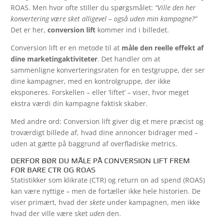
ROAS. Men hvor ofte stiller du spørgsmålet:
“Ville den her
konvertering være sket alligevel – også uden min kampagne?”
Det er her,
conversion lift
kommer ind i billedet.
Conversion lift er en metode til at
måle den reelle effekt af
dine marketingaktiviteter
. Det handler om at
sammenligne konverteringsraten for en testgruppe, der ser
dine kampagner, med en kontrolgruppe, der ikke
eksponeres. Forskellen – eller ‘liftet’ – viser, hvor meget
ekstra værdi din kampagne faktisk skaber.
Med andre ord: Conversion lift giver dig et mere præcist og
troværdigt billede af, hvad dine annoncer bidrager med –
uden at gætte på baggrund af overfladiske metrics.
DERFOR BØR DU MÅLE PÅ CONVERSION LIFT FREM
FOR BARE CTR OG ROAS
Statistikker som klikrate (CTR) og return on ad spend (ROAS)
kan være nyttige – men de fortæller ikke hele historien. De
viser primært, hvad der
skete
under kampagnen, men ikke
hvad der ville være sket
uden
den.