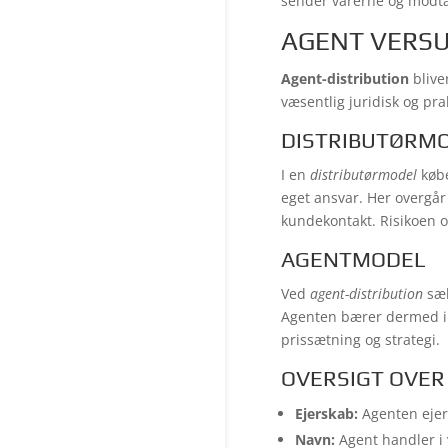
sender varerne og modta
AGENT VERSU
Agent-distribution
blive
væsentlig juridisk og prak
DISTRIBUTØRM
I en
distributørmodel
købe
eget ansvar. Her overgår 
kundekontakt. Risikoen o
AGENTMODEL
Ved
agent-distribution
sæl
Agenten bærer dermed ikk
prissætning og strategi.
OVERSIGT OVER
Ejerskab:
Agenten ejer 
Navn:
Agent handler i 