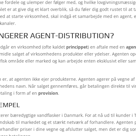
lke fordele og ulemper der følger med, og hvilke lovgivningsmæssig
er at give dig et klart overblik, så du føler dig godt rustet til at
ved at starte virksomhed, skal indgå et samarbejde med en agent, el
kanaler.
GERER AGENT-DISTRIBUTION?
ndgår en virksomhed (ofte kaldet
princippet
) en aftale med en
agen
midle salget af virksomhedens produkter eller ydelser. Agenten op
rafisk område eller marked og kan arbejde enten eksklusivt eller 
 er, at agenten ikke ejer produkterne. Agenten agerer på vegne a
omhedens navn. Når salget gennemføres, går betalingen direkte til 
taling i form af en
provision
.
SEMPEL
cerer bæredygtige vandflasker i Danmark. For at nå ud til kunder i 
endskab til markedet og et stærkt netværk af forhandlere. Agenten
orhandler priser i dine vegne og afslutter salget, men det er dig s