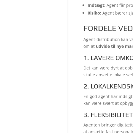
Indtægt:
Agent får prov
Risiko:
Agent bærer sjæ
FORDELE VED
Agent-distribution kan v
om at
udvide til nye ma
1. LAVERE OMK
Det kan være dyrt at opb
skulle ansætte lokale sæl
2. LOKALKENDS
En god agent har indsigt 
kan være svært at opbygg
3. FLEKSIBILITE
Agenten bringer dig tæt
at ansætte fast personale 