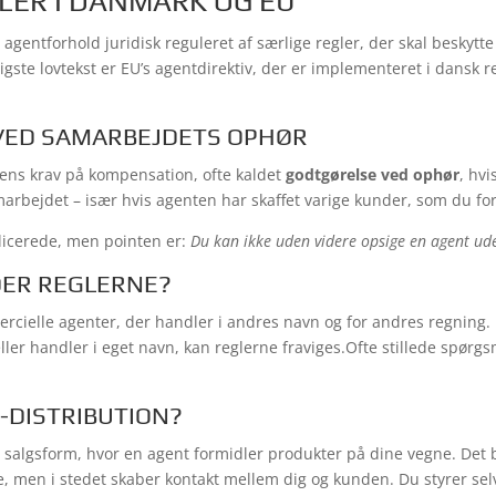
ER I DANMARK OG EU
agentforhold juridisk reguleret af særlige regler, der skal beskytt
igste lovtekst er EU’s agentdirektiv, der er implementeret i dansk
VED SAMARBEJDETS OPHØR
ntens krav på kompensation, ofte kaldet
godtgørelse ved ophør
, hv
rbejdet – især hvis agenten har skaffet varige kunder, som du for
licerede, men pointen er:
Du kan ikke uden videre opsige en agent ud
ER REGLERNE?
cielle agenter, der handler i andres navn og for andres regning. 
ler handler i eget navn, kan reglerne fraviges.
Ofte stillede spørg
-DISTRIBUTION?
 salgsform, hvor en agent formidler produkter på dine vegne. Det b
, men i stedet skaber kontakt mellem dig og kunden. Du styrer selv 