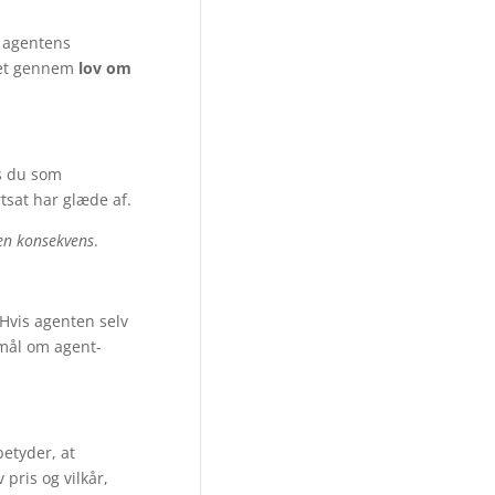
e agentens
 ret gennem
lov om
is du som
tsat har glæde af.
en konsekvens
.
Hvis agenten selv
smål om agent-
etyder, at
pris og vilkår,