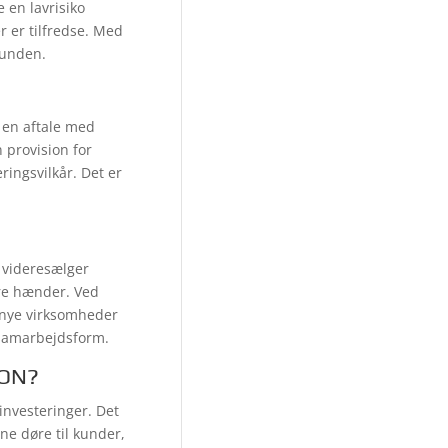
 en lavrisiko
 er tilfredse. Med
bunden.
 en aftale med
 provision for
ringsvilkår. Det er
 videresælger
ere hænder. Ved
 nye virksomheder
r samarbejdsform.
ION?
investeringer. Det
ne døre til kunder,