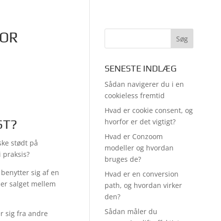
FOR
SENESTE INDLÆG
Sådan navigerer du i en
cookieless fremtid
Hvad er cookie consent, og
ST?
hvorfor er det vigtigt?
Hvad er Conzoom
ke stødt på
modeller og hvordan
 praksis?
bruges de?
benytter sig af en
Hvad er en conversion
ler salget mellem
path, og hvordan virker
den?
Sådan måler du
r sig fra andre