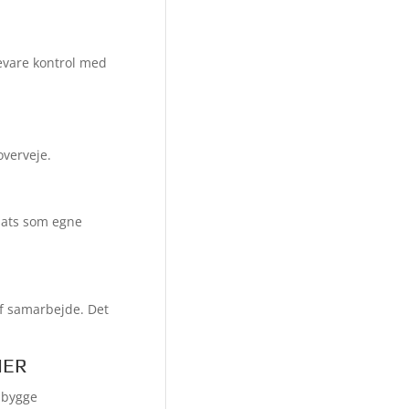
bevare kontrol med
overveje.
dsats som egne
f samarbejde. Det
NER
pbygge