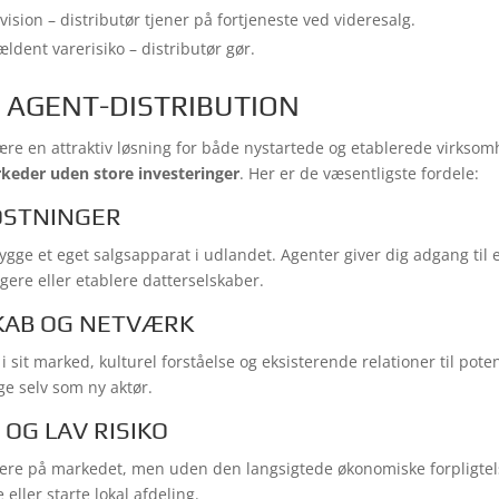
ision – distributør tjener på fortjeneste ved videresalg.
ldent varerisiko – distributør gør.
 AGENT-DISTRIBUTION
ære en attraktiv løsning for både nystartede og etablerede virks
rkeder uden store investeringer
. Her er de væsentligste fordele:
OSTNINGER
ygge et eget salgsapparat i udlandet. Agenter giver dig adgang til
gere eller etablere datterselskaber.
KAB OG NETVÆRK
i sit marked, kulturel forståelse og eksisterende relationer til pote
e selv som ny aktør.
T OG LAV RISIKO
tere på markedet, men uden den langsigtede økonomiske forpligtel
eller starte lokal afdeling.