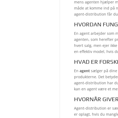
mens agenten hjælper me
måde at komme ind på nye
agent-distribution får du
HVORDAN FUNGE
En agent arbejder som m
agenten, som herefter p
hvert salg, men ejer ikke
en effektiv model, hvis 
HVAD ER FORSK
En
agent
sælger på dine
produkterne. Det betyder
agent-distribution har 
kan en agent være et mere
HVORNÅR GIVER
Agent-distribution er sær
er oplagt, hvis du mangle