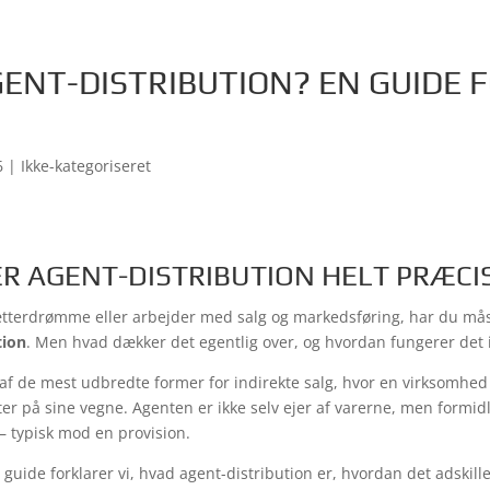
ENT-DISTRIBUTION? EN GUIDE 
E
6
| Ikke-kategoriseret
R AGENT-DISTRIBUTION HELT PRÆCI
tterdrømme eller arbejder med salg og markedsføring, har du mås
tion
. Men hvad dækker det egentlig over, og hvordan fungerer det i
 af de mest udbredte former for indirekte salg, hvor en virksomhed 
ter på sine vegne. Agenten er ikke selv ejer af varerne, men formid
 typisk mod en provision.
uide forklarer vi, hvad agent-distribution er, hvordan det adskille