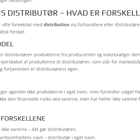
ger betalingen.
S DISTRIBUTØR – HVAD ER FORSKEL
r ofte forvekslet med
distribution
via forhandlere eller distributør
tisk forskel.
ODEL
r distributøren produkterne fra producenten og videresælger dem
ejerskabet af produkterne til distributøren, som står for markedsfø
g fortjenesten er distributørens egen.
ger agenten ikke produkterne i eget navn, men formidler salget f
e den finansielle risiko ved varerne, men har heller ikke samme fr
 FORSKELLENE
ikke varerne – det gør distributøren.
virksomhedens navn – distributør i eget navn.