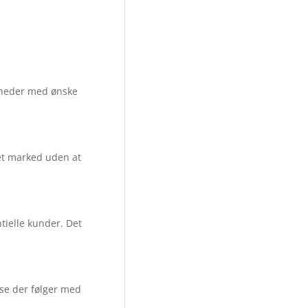
omheder med ønske
 et marked uden at
ntielle kunder. Det
se der følger med