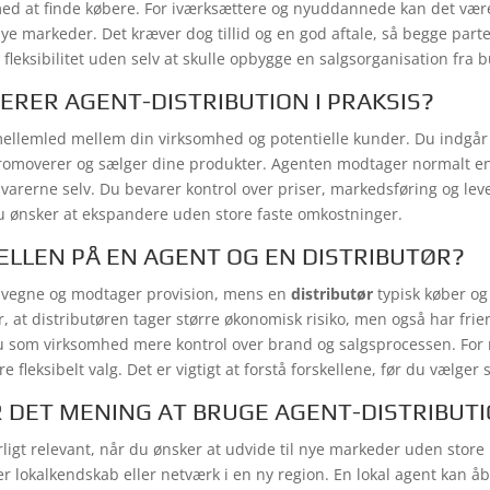
d at finde købere. For iværksættere og nyuddannede kan det være
 markeder. Det kræver dog tillid og en god aftale, så begge parter
 fleksibilitet uden selv at skulle opbygge en salgsorganisation fra 
RER AGENT-DISTRIBUTION I PRAKSIS?
ellemled mellem din virksomhed og potentielle kunder. Du indgår
romoverer og sælger dine produkter. Agenten modtager normalt en
 varerne selv. Du bevarer kontrol over priser, markedsføring og leve
du ønsker at ekspandere uden store faste omkostninger.
ELLEN PÅ EN AGENT OG EN DISTRIBUTØR?
 vegne og modtager provision, mens en
distributør
typisk køber og
, at distributøren tager større økonomisk risiko, men også har fri
du som virksomhed mere kontrol over brand og salgsprocessen. For
 fleksibelt valg. Det er vigtigt at forstå forskellene, før du vælge
 DET MENING AT BRUGE AGENT-DISTRIBUT
ligt relevant, når du ønsker at udvide til nye markeder uden store 
r lokalkendskab eller netværk i en ny region. En lokal agent kan åb