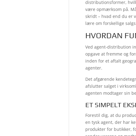
distributionsformer, hvi
være opmærksom på. Målet 
skridt – hvad end du er 
lære om forskellige salgs
HVORDAN FUN
Ved agent-distribution i
opgave at fremme og for
inden for et aftalt geog
agenter.
Det afgørende kendetegn
afslutter salget i virks
agenten modtager sin be
ET SIMPELT EK
Forestil dig, at du produ
en tysk agent, der har k
produkter for butikker, f