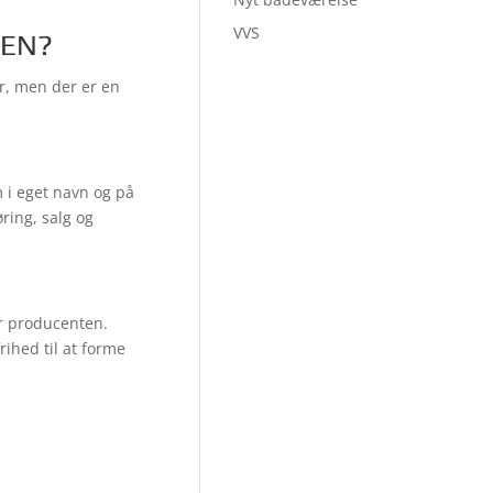
VVS
LEN?
er, men der er en
 i eget navn og på
ring, salg og
or producenten.
ihed til at forme