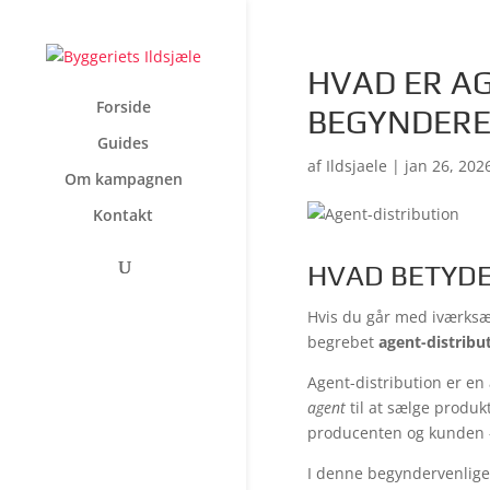
HVAD ER AG
Forside
BEGYNDER
Guides
af
Ildsjaele
|
jan 26, 202
Om kampagnen
Kontakt
HVAD BETYDE
Hvis du går med iværksæ
begrebet
agent-distribu
Agent-distribution er en
agent
til at sælge produk
producenten og kunden –
I denne begyndervenlige g