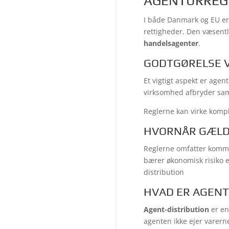
AGENTURREGL
I både Danmark og EU er 
rettigheder. Den væsentl
handelsagenter
.
GODTGØRELSE 
Et vigtigt aspekt er age
virksomhed afbryder sama
Reglerne kan virke komp
HVORNÅR GÆLD
Reglerne omfatter kommer
bærer økonomisk risiko el
distribution
HVAD ER AGENT
Agent-distribution
er en
agenten ikke ejer varerne