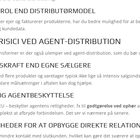
TROL END DISTRIBUTØRMODEL
, der ejer og fakturerer produkterne, har du bedre mulighed for at 
g kundedata.
ISICI VED AGENT-DISTRIBUTION
nsformer er der også ulemper ved agent-distribution, som du bør 
GSKRAFT END EGNE SÆLGERE
d flere produkter og varetager typisk ikke lige så intensiv salgsin
 klare målsætninger i aftalen kan dog hjælpe.
 OG AGENTBESKYTTELSE
EU – beskytter agentens rettigheder, fx til
godtgørelse ved ophør
a
plekst at afbryde forbindelsen. Det ser vi nærmere på senere.
GHEDER FOR AT OPBYGGE DIREKTE RELATIO
indre kontakt med slutkunden, hvilket kan gøre det sværere at o