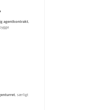
?
lig agentkontrakt
,
ebygge
genturret
, særligt