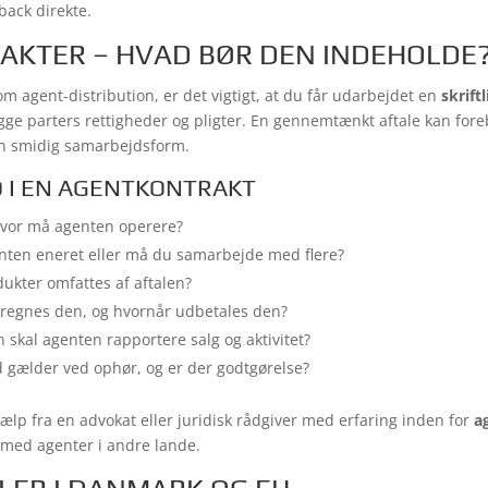
back direkte.
KTER – HVAD BØR DEN INDEHOLDE
m agent-distribution, er det vigtigt, at du får udarbejdet en
skrift
egge parters rettigheder og pligter. En gennemtænkt aftale kan for
en smidig samarbejdsform.
D I EN AGENTKONTRAKT
vor må agenten operere?
ten eneret eller må du samarbejde med flere?
ukter omfattes af aftalen?
egnes den, og hvornår udbetales den?
skal agenten rapportere salg og aktivitet?
 gælder ved ophør, og er der godtgørelse?
jælp fra en advokat eller juridisk rådgiver med erfaring inden for
a
 med agenter i andre lande.