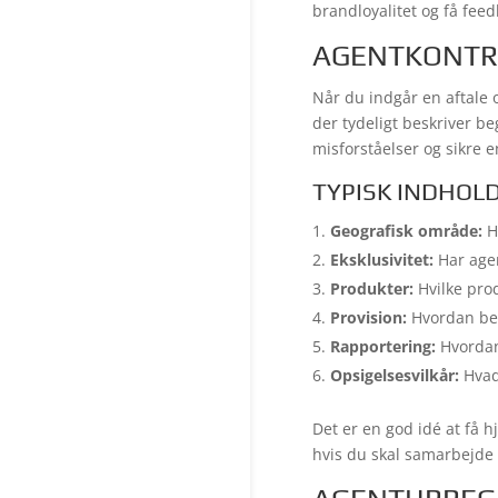
brandloyalitet og få feed
AGENTKONTRA
Når du indgår en aftale o
der tydeligt beskriver b
misforståelser og sikre 
TYPISK INDHOL
Geografisk område:
H
Eksklusivitet:
Har agen
Produkter:
Hvilke prod
Provision:
Hvordan ber
Rapportering:
Hvordan 
Opsigelsesvilkår:
Hvad
Det er en god idé at få h
hvis du skal samarbejde