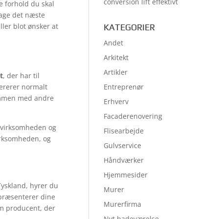
conversion lift effektivt
e forhold du skal
 tage det næste
ler blot ønsker at
KATEGORIER
Andet
Arkitekt
Artikler
t
, der har til
ererer normalt
Entreprenør
sammen med andre
Erhverv
Facaderenovering
f virksomheden og
Flisearbejde
virksomheden, og
Gulvservice
Håndværker
Hjemmesider
Tyskland, hyrer du
Murer
 præsenterer dine
Murerfirma
om producent, der
Nyt badeværelse