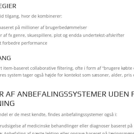
EGIER
id tilgang, hvor de kombinerer:
g baseret på millioner af brugerbedømmelser
 af fx genre, skuespillere, plot og endda undertekst-afskrifter
at forbedre performance
ANG
item-baseret collaborative filtering, ofte i form af “brugere købte 
 system tager også højde for kontekst som sæsoner, alder, pris o
R AF ANBEFALINGSSYSTEMER UDEN 
ING
del er de mest kendte, findes anbefalingssystemer også i:
orudsigelse af medicinske behandlinger eller diagnoser baseret på
e
: Anbefaling af næste lektion eller opgave baseret på læringsmøn