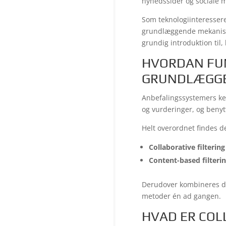
nyhedssider og sociale 
Som teknologiinteressere
grundlæggende mekanisme
grundig introduktion til
HVORDAN FU
GRUNDLÆGG
Anbefalingssystemers k
og vurderinger, og benytt
Helt overordnet findes d
Collaborative filtering
Content-based filteri
Derudover kombineres de
metoder én ad gangen.
HVAD ER COL