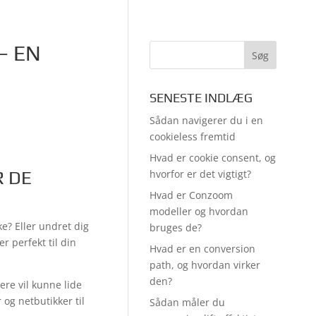
– EN
SENESTE INDLÆG
Sådan navigerer du i en
cookieless fremtid
Hvad er cookie consent, og
R DE
hvorfor er det vigtigt?
Hvad er Conzoom
modeller og hvordan
e? Eller undret dig
bruges de?
r perfekt til din
Hvad er en conversion
path, og hvordan virker
den?
re vil kunne lide
 og netbutikker til
Sådan måler du