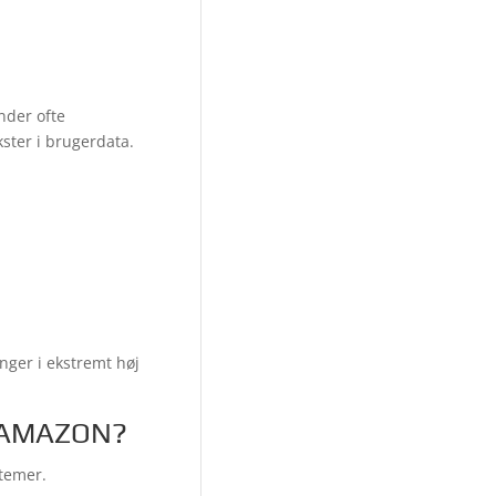
nder ofte
kster i brugerdata.
ger i ekstremt høj
 AMAZON?
temer.