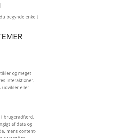
M
n du begynde enkelt
TEMER
tikler og meget
s interaktioner.
udvikler eller
 i brugeradfærd.
ngigt af data og
ide, mens content-