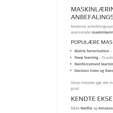
MASKINLÆRIN
ANBEFALING
Moderne anbefalingssyst
avancerede
maskinlæri
POPULÆRE MAS
Matrix factorization
– 
Deep learning
– fx aut
Reinforcement learni
Decision trees og Ra
Disse metoder gør det m
grad.
KENDTE EKSE
Både
Netflix
og
Amazon