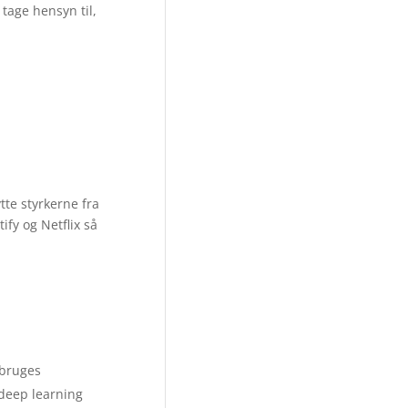
tage hensyn til,
tte styrkerne fra
fy og Netflix så
n bruges
 deep learning