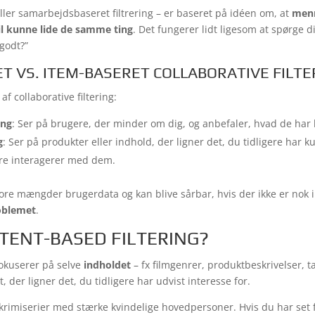
 eller samarbejdsbaseret filtrering – er baseret på idéen om, at
men
il kunne lide de samme ting
. Det fungerer lidt ligesom at spørge 
 godt?”
T VS. ITEM-BASERET COLLABORATIVE FILTE
f collaborative filtering:
ing
: Ser på brugere, der minder om dig, og anbefaler, hvad de har 
g
: Ser på produkter eller indhold, der ligner det, du tidligere har k
re interagerer med dem.
re mængder brugerdata og kan blive sårbar, hvis der ikke er nok 
roblemet
.
TENT-BASED FILTERING?
fokuserer på selve
indholdet
– fx filmgenrer, produktbeskrivelser, 
 der ligner det, du tidligere har udvist interesse for.
r krimiserier med stærke kvindelige hovedpersoner. Hvis du har set fle