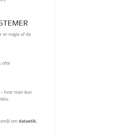
YSTEMER
r er nogle af de
 ofte
e – hvor man kun
ktiv.
rgsmål om
dataetik
,