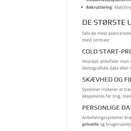
Rekruttering
: Matchin
DE STØRSTE 
Selv de mest avancerede
mest centrale:
COLD START-P
Hvordan anbefaler man no
demografiske data eller
SKÆVHED OG FI
Systemer risikerer at tr
eksponeres for ting, man 
PERSONLIGE DA
Anbefalingssystemer kr
privatliv
og brugersamtyk