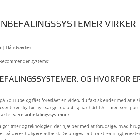
NBEFALINGSSYSTEMER VIRKER 
6
|
Håndværker
EFALINGSSYSTEMER, OG HVORFOR E
å YouTube og fået foreslået en video, du faktisk ender med at elsk
æsenterer dig for nye sange, du aldrig har hørt før – men som passe
 takket være
anbefalingssystemer
.
lgoritmer og teknologier, der hjælper med at forudsige, hvad bruge
et på deres tidligere adfærd. De bruges i alt fra streamingtjenester