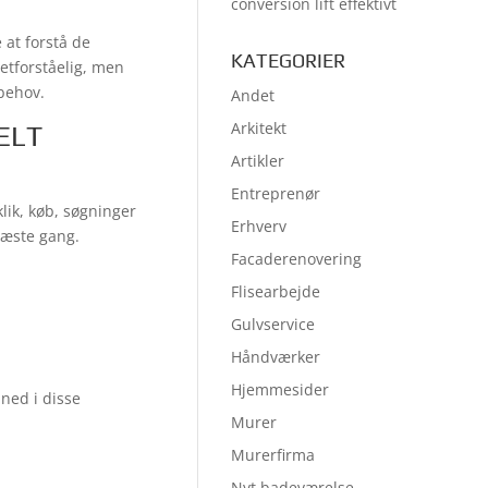
conversion lift effektivt
 at forstå de
KATEGORIER
etforståelig, men
 behov.
Andet
Arkitekt
ELT
Artikler
Entreprenør
lik, køb, søgninger
Erhverv
 næste gang.
Facaderenovering
Flisearbejde
Gulvservice
Håndværker
Hjemmesider
 ned i disse
Murer
Murerfirma
Nyt badeværelse