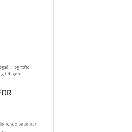
også…” og “ofte
g tidligere
FOR
 lignende patienter
stre