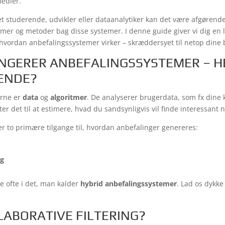
medier.
t studerende, udvikler eller dataanalytiker kan det være afgørende
r og metoder bag disse systemer. I denne guide giver vi dig en l
, hvordan anbefalingssystemer virker – skræddersyet til netop dine
NGERER ANBEFALINGSSYSTEMER – H
ENDE?
erne er
data
og
algoritmer
. De analyserer brugerdata, som fx dine k
er det til at estimere, hvad du sandsynligvis vil finde interessant
er to primære tilgange til, hvordan anbefalinger genereres:
ng
 ofte i det, man kalder
hybrid anbefalingssystemer
. Lad os dykke
LABORATIVE FILTERING?