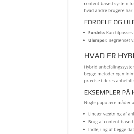
content-based system for
hvad andre brugere har 
FORDELE OG UL
Fordele:
Kan tilpasses 
Ulemper:
Begrænset va
HVAD ER HYB
Hybrid anbefalingssystem
begge metoder og minimer
præcise i deres anbefali
EKSEMPLER PÅ
Nogle populære måder a
Lineær vægtning af an
Brug af content-based fi
Indlejring af begge dat