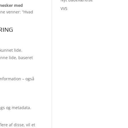
nesker med
VVS
dine venner: “Hvad
RING
kunnet lide.
unne lide, baseret
information – også
tags og metadata.
re af disse, vil et