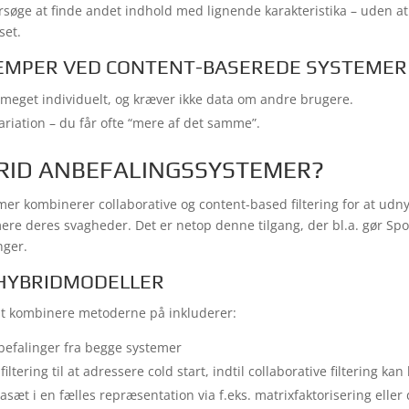
søge at finde andet indhold med lignende karakteristika – uden at 
set.
EMPER VED CONTENT-BASEREDE SYSTEMER
meget individuelt, og kræver ikke data om andre brugere.
riation – du får ofte “mere af det samme”.
RID ANBEFALINGSSYSTEMER?
er kombinerer collaborative og content-based filtering for at udny
e deres svagheder. Det er netop denne tilgang, der bl.a. gør Spoti
nger.
 HYBRIDMODELLER
t kombinere metoderne på inkluderer:
befalinger fra begge systemer
ltering til at adressere cold start, indtil collaborative filtering ka
asæt i en fælles repræsentation via f.eks. matrixfaktorisering eller