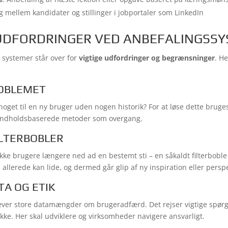
g mellem kandidater og stillinger i jobportaler som LinkedIn
UDFORDRINGER VED ANBEFALINGSS
 systemer står over for
vigtige udfordringer og begrænsninger
. He
ROBLEMET
get til en ny bruger uden nogen historik? For at løse dette bruges
 indholdsbaserede metoder som overgang.
LTERBOBLER
ække brugere længere ned ad en bestemt sti – en såkaldt filterbobl
allerede kan lide, og dermed går glip af ny inspiration eller perspe
TA OG ETIK
æver store datamængder om brugeradfærd. Det rejser vigtige spø
ke. Her skal udviklere og virksomheder navigere ansvarligt.