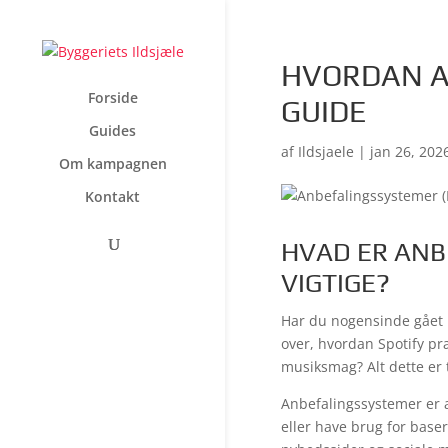
HVORDAN A
Forside
GUIDE
Guides
af
Ildsjaele
|
jan 26, 202
Om kampagnen
Kontakt
HVAD ER ANB
VIGTIGE?
Har du nogensinde gået p
over, hvordan Spotify pr
musiksmag? Alt dette er
Anbefalingssystemer er a
eller have brug for baser