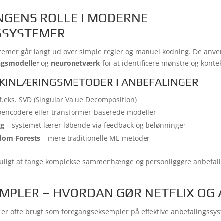
GENS ROLLE I MODERNE
SSYSTEMER
emer går langt ud over simple regler og manuel kodning. De anve
ngsmodeller
og
neuronetværk
for at identificere mønstre og konte
KINLÆRINGSMETODER I ANBEFALINGER
f.eks. SVD (Singular Value Decomposition)
oencodere eller transformer-baserede modeller
ng
– systemet lærer løbende via feedback og belønninger
ndom Forests
– mere traditionelle ML-metoder
uligt at fange komplekse sammenhænge og personliggøre anbefalin
MPLER – HVORDAN GØR NETFLIX OG
er ofte brugt som foregangseksempler på effektive anbefalingssys