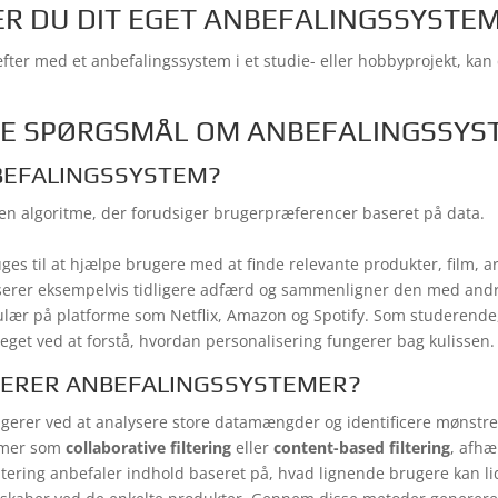
R DU DIT EGET ANBEFALINGSSYSTE
ræfter med et anbefalingssystem i et studie- eller hobbyprojekt, ka
DE SPØRGSMÅL OM ANBEFALINGSSYS
BEFALINGSSYSTEM?
en algoritme, der forudsiger brugerpræferencer baseret på data.
es til at hjælpe brugere med at finde relevante produkter, film, ar
erer eksempelvis tidligere adfærd og sammenligner den med andre
lær på platforme som Netflix, Amazon og Spotify. Som studerende, 
eget ved at forstå, hvordan personalisering fungerer bag kulissen.
ERER ANBEFALINGSSYSTEMER?
gerer ved at analysere store datamængder og identificere mønstre
itmer som
collaborative filtering
eller
content-based filtering
, afhæ
filtering anbefaler indhold baseret på, hvad lignende brugere kan l