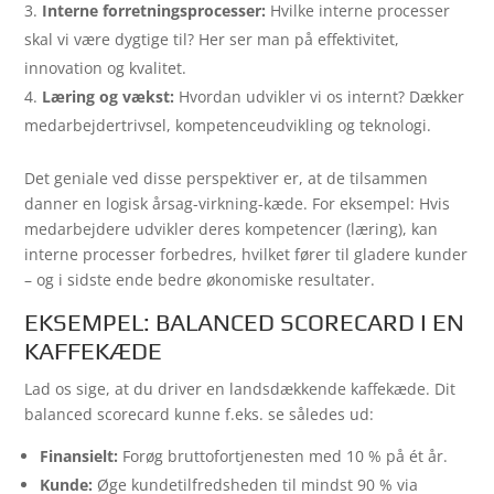
Interne forretningsprocesser:
Hvilke interne processer
skal vi være dygtige til? Her ser man på effektivitet,
innovation og kvalitet.
Læring og vækst:
Hvordan udvikler vi os internt? Dækker
medarbejdertrivsel, kompetenceudvikling og teknologi.
Det geniale ved disse perspektiver er, at de tilsammen
danner en logisk årsag-virkning-kæde. For eksempel: Hvis
medarbejdere udvikler deres kompetencer (læring), kan
interne processer forbedres, hvilket fører til gladere kunder
– og i sidste ende bedre økonomiske resultater.
EKSEMPEL: BALANCED SCORECARD I EN
KAFFEKÆDE
Lad os sige, at du driver en landsdækkende kaffekæde. Dit
balanced scorecard kunne f.eks. se således ud:
Finansielt:
Forøg bruttofortjenesten med 10 % på ét år.
Kunde:
Øge kundetilfredsheden til mindst 90 % via