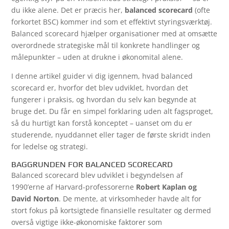
du ikke alene. Det er præcis her,
balanced scorecard
(ofte
forkortet BSC) kommer ind som et effektivt styringsværktøj.
Balanced scorecard hjælper organisationer med at omsætte
overordnede strategiske mål til konkrete handlinger og
målepunkter – uden at drukne i økonomital alene.
I denne artikel guider vi dig igennem, hvad balanced
scorecard er, hvorfor det blev udviklet, hvordan det
fungerer i praksis, og hvordan du selv kan begynde at
bruge det. Du får en simpel forklaring uden alt fagsproget,
så du hurtigt kan forstå konceptet – uanset om du er
studerende, nyuddannet eller tager de første skridt inden
for ledelse og strategi.
BAGGRUNDEN FOR BALANCED SCORECARD
Balanced scorecard blev udviklet i begyndelsen af
1990’erne af Harvard-professorerne
Robert Kaplan og
David Norton
. De mente, at virksomheder havde alt for
stort fokus på kortsigtede finansielle resultater og dermed
overså vigtige ikke-økonomiske faktorer som