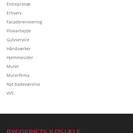
Entreprenør
Erhverv
Facaderenovering
Flisearbejde
Gulvservice
Håndværker
Hjemmesider
Murer
Murerfirma
Nyt badeværelse
VVS
BYGGERIETS ILDSJÆLE