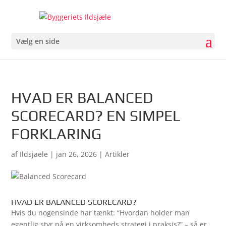
Vælg en side
HVAD ER BALANCED
SCORECARD? EN SIMPEL
FORKLARING
af
Ildsjaele
|
jan 26, 2026
|
Artikler
HVAD ER BALANCED SCORECARD?
Hvis du nogensinde har tænkt: “Hvordan holder man
egentlig styr på en virksomheds strategi i praksis?” – så er