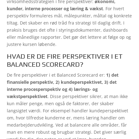
virksomhedsstrategien i fire perspektiver:
økonomi,
kunder, interne processer og læring & vækst
. For hvert
perspektiv formuleres mål, målepunkter, måltal og konkrete
tiltag. Det skaber en rød tråd fra strategi til daglig drift. I
praksis bruges det ofte i styringsdokumenter, dashboards
eller månedlige rapporter. Det gør det lettere at følge op og
justere kursen løbende.
HVAD ER DE FIRE PERSPEKTIVER I ET
BALANCED SCORECARD?
De fire perspektiver i et Balanced Scorecard er:
1) det
finansielle perspektiv, 2) kundeperspektivet, 3) det
interne procesperspektiv og 4) lærings- og
vækstperspektivet
. Disse perspektiver sikrer, at man ikke
kun måler penge, men også de faktorer, der skaber
langsigtet værdi. For eksempel handler kundeperspektivet
om, hvor tilfredse kunderne er, mens læring handler om
medarbejderudvikling. Ved at balancere alle områder, får
man en mere robust og brugbar strategi. Det giver særlig