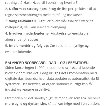
retning stå klart. Hvad vil I opnå – og hvorfor?
Udform et strategikort:
Brug de fire perspektiver til at
tegne sammenhængen mellem mål og indsatser.
Vælg relevante KPI’er:
For hvert mål skal der være et
målepunkt, så I kan vurdere fremgang.
Involver medarbejderne:
Forståelse og ejerskab er
afgørende for succes.
Implementér og følg op:
Gør resultater synlige og
evaluer løbende.
BALANCED SCORECARD I DAG – OG I FREMTIDEN
Siden lanceringen i 1992 er balanced scorecard løbende
blevet videreudviklet. I dag bruges det i kombination med
digitale dashboards, hvor data opdateres automatisk via BI-
systemer. Det betyder, at organisationer hurtigt kan få
indsigt og reagere proaktivt.
I fremtiden er det sandsynligt, at modeller som BSC vil blive
mere agile og dynamiske
, så de kan følge med i en verden,