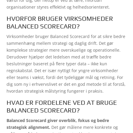
værdi for dig, der netop er ved at lære, hvordan
organisationer styres effektivt og helhedsorienteret.
HVORFOR BRUGER VIRKSOMHEDER
BALANCED SCORECARD?
Virksomheder bruger Balanced Scorecard for at sikre bedre
sammenhæng mellem strategi og daglig drift. Det gør
komplekse strategier mere overskuelige og operationelle.
Derudover hjælper det ledelsen med at træffe bedre
beslutninger baseret på flere typer data – ikke kun
regnskabstal. Det er især nyttigt for yngre virksomheder
eller teams i vækst, fordi det tydeliggør mål og retning. For
dig som ny i erhvervslivet er det en god metode til at forstå,
hvordan strategisk målstyring fungerer i praksis.
HVAD ER FORDELENE VED AT BRUGE
BALANCED SCORECARD?
Balanced Scorecard giver overblik, fokus og bedre
strategisk alignment.
Det gør målene mere konkrete og