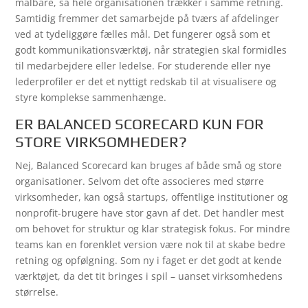
målbare, så hele organisationen trækker i samme retning.
Samtidig fremmer det samarbejde på tværs af afdelinger
ved at tydeliggøre fælles mål. Det fungerer også som et
godt kommunikationsværktøj, når strategien skal formidles
til medarbejdere eller ledelse. For studerende eller nye
lederprofiler er det et nyttigt redskab til at visualisere og
styre komplekse sammenhænge.
ER BALANCED SCORECARD KUN FOR
STORE VIRKSOMHEDER?
Nej, Balanced Scorecard kan bruges af både små og store
organisationer. Selvom det ofte associeres med større
virksomheder, kan også startups, offentlige institutioner og
nonprofit-brugere have stor gavn af det. Det handler mest
om behovet for struktur og klar strategisk fokus. For mindre
teams kan en forenklet version være nok til at skabe bedre
retning og opfølgning. Som ny i faget er det godt at kende
værktøjet, da det tit bringes i spil – uanset virksomhedens
størrelse.