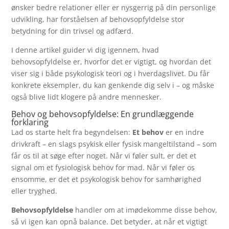
ønsker bedre relationer eller er nysgerrig på din personlige
udvikling, har forståelsen af behovsopfyldelse stor
betydning for din trivsel og adfærd.
I denne artikel guider vi dig igennem, hvad
behovsopfyldelse er, hvorfor det er vigtigt, og hvordan det
viser sig i både psykologisk teori og i hverdagslivet. Du får
konkrete eksempler, du kan genkende dig selv i – og måske
også blive lidt klogere på andre mennesker.
Behov og behovsopfyldelse: En grundlæggende
forklaring
Lad os starte helt fra begyndelsen:
Et behov
er en indre
drivkraft – en slags psykisk eller fysisk mangeltilstand – som
får os til at søge efter noget. Når vi føler sult, er det et
signal om et fysiologisk behov for mad. Når vi føler os
ensomme, er det et psykologisk behov for samhørighed
eller tryghed.
Behovsopfyldelse
handler om at imødekomme disse behov,
så vi igen kan opnå balance. Det betyder, at når et vigtigt