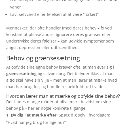
vaner
Lavt selvværd eller følelsen af at være “forkert”
Mennesker, der ofte handler imod deres behov – fx ved
konstant at please andre, ignorere deres grænser eller
undertrykke deres følelser – kan udvikle symptomer som
angst, depression eller udbrændthed.
Behov og grænsesætning
At opfylde sine egne behov kræver ofte, at man øver sig i
grænsesætning
og selvomsorg. Det betyder ikke, at man
altid skal have sin vilje – men at man lærer at mærke hvad
man har brug for, og handle respektfuldt ud fra det.
Hvordan lærer man at mærke og opfylde sine behov?
Der findes mange måder at blive mere bevidst om sine
behov på – her er nogle konkrete tilgange:
Øv dig i at mærke efter:
Spørg dig selv i hverdagen:
“Hvad har jeg brug for lige nu?”