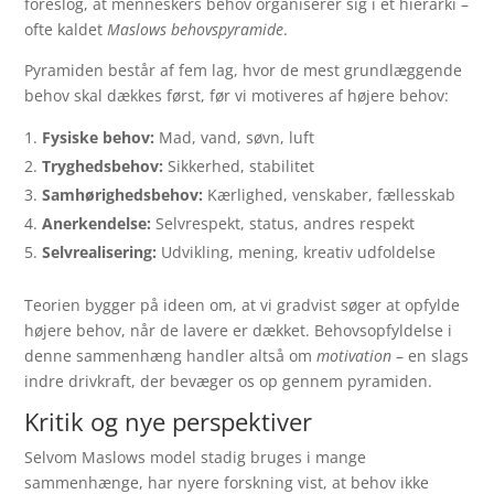
foreslog, at menneskers behov organiserer sig i et hierarki –
ofte kaldet
Maslows behovspyramide
.
Pyramiden består af fem lag, hvor de mest grundlæggende
behov skal dækkes først, før vi motiveres af højere behov:
Fysiske behov:
Mad, vand, søvn, luft
Tryghedsbehov:
Sikkerhed, stabilitet
Samhørighedsbehov:
Kærlighed, venskaber, fællesskab
Anerkendelse:
Selvrespekt, status, andres respekt
Selvrealisering:
Udvikling, mening, kreativ udfoldelse
Teorien bygger på ideen om, at vi gradvist søger at opfylde
højere behov, når de lavere er dækket. Behovsopfyldelse i
denne sammenhæng handler altså om
motivation
– en slags
indre drivkraft, der bevæger os op gennem pyramiden.
Kritik og nye perspektiver
Selvom Maslows model stadig bruges i mange
sammenhænge, har nyere forskning vist, at behov ikke