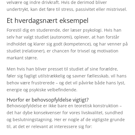
velvære og indre drivkraft. Hvis de derimod bliver
undertrykt, kan det føre til stress, passivitet eller mistrivsel.
Et hverdagsnært eksempel
Forestil dig en studerende, der læser psykologi. Hvis han
selv har valgt studiet (autonomi), oplever, at han forstår
indholdet og klarer sig godt (kompetence), og har venner på
studiet (relationer), er chancen for trivsel og motivation
markant større.
Men hvis han bliver presset til studiet af sine forældre,
føler sig fagligt utilstrækkelig og savner fællesskab, vil hans
behov være frustrerede – og det vil påvirke både hans lyst,
energie og psykiske velbefindende.
Hvorfor er behovsopfyldelse vigtigt?
Behovsopfyldelse er ikke bare en teoretisk konstruktion –
det har dybe konsekvenser for vores livskvalitet, sundhed
og beslutningstagning. Her er nogle af de vigtigste grunde
til, at det er relevant at interessere sig for: