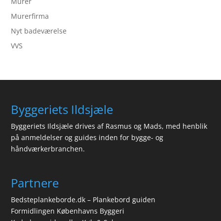
Murer
Murerfirma
Nyt badeværelse
VVS
Byggeriets Ildsjæle
Byggeriets Ildsjæle drives af Rasmus og Mads, med henblik
på anmeldelser og guides inden for bygge- og
håndværkerbranchen.
Partnere
Bedsteplankeborde.dk – Plankebord guiden
Formidlingen Københavns Byggeri