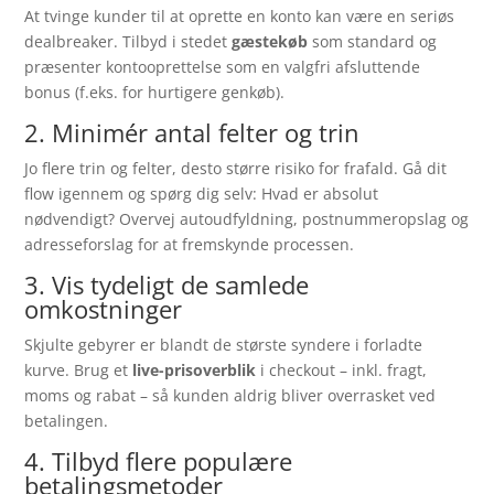
At tvinge kunder til at oprette en konto kan være en seriøs
dealbreaker. Tilbyd i stedet
gæstekøb
som standard og
præsenter kontooprettelse som en valgfri afsluttende
bonus (f.eks. for hurtigere genkøb).
2. Minimér antal felter og trin
Jo flere trin og felter, desto større risiko for frafald. Gå dit
flow igennem og spørg dig selv: Hvad er absolut
nødvendigt? Overvej autoudfyldning, postnummeropslag og
adresseforslag for at fremskynde processen.
3. Vis tydeligt de samlede
omkostninger
Skjulte gebyrer er blandt de største syndere i forladte
kurve. Brug et
live-prisoverblik
i checkout – inkl. fragt,
moms og rabat – så kunden aldrig bliver overrasket ved
betalingen.
4. Tilbyd flere populære
betalingsmetoder