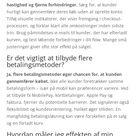
hastighed og fjerne forhindringer.
Sørg for, at kunder
hurtigt kan gennemføre deres køb uden at oprette konto.
Tilføj visuelle indikatorer, der viser fremgang i checkout-
processen, og forklar klart alle omkostninger inden sidste
trin. Brug påmindelses-e-mails til kunder, der har efterladt
kurven, og test løbende forbedringer i dit flow. Mange små
justeringer giver ofte stor effekt på salget.
Er det vigtigt at tilbyde flere
betalingsmetoder?
Ja, flere betalingsmetoder øger chancen for, at kunden
gennemfører købet.
Ikke alle kunder foretrækker samme
betalingsform – især på mobil kan præferencer variere. Ved
at tilbyde fx MobilePay, kortbetalinger, Apple Pay og
faktura, fjerner du potentielle barrierer. Det signalerer også
fleksibilitet og kundeorientering, hvilket øger tilliden. En
mangfoldig betalingsløsning kan være forskellen på et salg
og en forladt kurv.
Hvordan måler jeg effekten af min