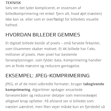
TEKNISK
Selv om det lyder kompliceret, er essensen af
billedkomprimering ret enkel: fjern alt, hvad øjet (næsten)
ikke kan se, eller som er overflødigt for billedets visuelle
helhed.
HVORDAN BILLEDER GEMMES
Et digitalt billede består af pixels – små farvede firkanter,
som tilsammen skaber motivet. Et 4K-billede har f.eks.
millioner af pixels. Hver pixel har bestemte
farveoplysninger, som fylder data. Komprimering handler
om at finde mønstre og reducere gentagelse.
EKSEMPEL: JPEG-KOMPRIMERING
JPEG, et af de mest udbredte formater, bruger
tabsgivende
komprimering
. Algoritmer opdager ensartede
farveområder og reducerer detaljer som menneskeøjet
alligevel knap opfatter. På afstand ser vi billedet som
næsten uændret, men filen vejer måske kun en fjerdedel så