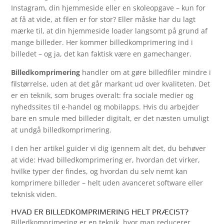
Instagram, din hjemmeside eller en skoleopgave – kun for
at få at vide, at filen er for stor? Eller måske har du lagt
mærke til, at din hjemmeside loader langsomt på grund af
mange billeder. Her kommer billedkomprimering ind i
billedet – og ja, det kan faktisk være en gamechanger.
Billedkomprimering
handler om at gøre billedfiler mindre i
filstørrelse, uden at det går markant ud over kvaliteten. Det
er en teknik, som bruges overalt: fra sociale medier og
nyhedssites til e-handel og mobilapps. Hvis du arbejder
bare en smule med billeder digitalt, er det næsten umuligt
at undgå billedkomprimering.
I den her artikel guider vi dig igennem alt det, du behøver
at vide: Hvad billedkomprimering er, hvordan det virker,
hvilke typer der findes, og hvordan du selv nemt kan
komprimere billeder – helt uden avanceret software eller
teknisk viden.
HVAD ER BILLEDKOMPRIMERING HELT PRÆCIST?
Billedkomprimering er en teknik, hvor man reducerer