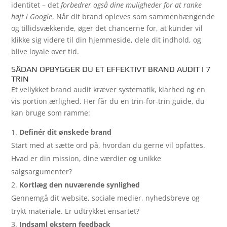
identitet – det
forbedrer også dine muligheder for at ranke
højt i Google
. Når dit brand opleves som sammenhængende
og tillidsvækkende, øger det chancerne for, at kunder vil
klikke sig videre til din hjemmeside, dele dit indhold, og
blive loyale over tid.
SÅDAN OPBYGGER DU ET EFFEKTIVT BRAND AUDIT I 7
TRIN
Et vellykket brand audit kræver systematik, klarhed og en
vis portion ærlighed. Her får du en trin-for-trin guide, du
kan bruge som ramme:
Definér dit ønskede brand
Start med at sætte ord på, hvordan du gerne vil opfattes.
Hvad er din mission, dine værdier og unikke
salgsargumenter?
Kortlæg den nuværende synlighed
Gennemgå dit website, sociale medier, nyhedsbreve og
trykt materiale. Er udtrykket ensartet?
Indsaml ekstern feedback