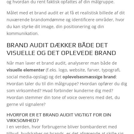
og hvordan du rent faktisk opfattes af din målgruppe.
Målet med et brand audit er at få et realistisk billede af dit
nuværende brandomdømme og identificere områder, hvor
du kan styrke dit image, din positionering og din
kommunikation.
BRAND AUDIT DÆKKER BÅDE DET
VISUELLE OG DET OPLEVEDE BRAND
Når man laver et brand audit, analyserer man både de
visuelle elementer
(f.eks. logo, website, farver, typografi,
social media-opslag) og det
oplevelsesmæssige brand
:
Hvordan taler du til din målgruppe? Hvordan opfører du dig
som virksomhed? Hvad forbinder kunderne dig med?
Hvordan stemmer din tone of voice overens med det, du
gerne vil signalere?
HVORFOR ER ET BRAND AUDIT VIGTIGT FOR DIN
VIRKSOMHED?
I en verden, hvor forbrugerne bliver bombarderet med
tilbud, budskaber og brands, er det afgørende at skille sig