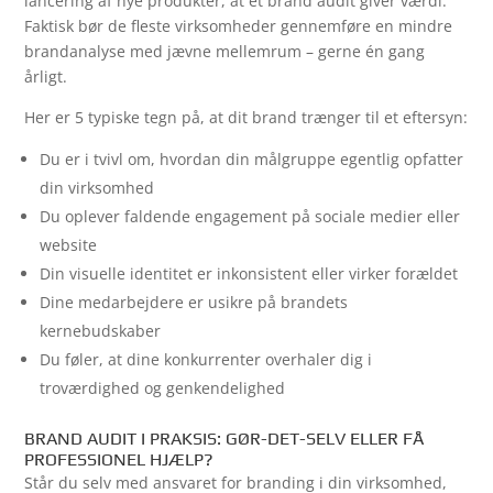
lancering af nye produkter, at et brand audit giver værdi.
Faktisk bør de fleste virksomheder gennemføre en mindre
brandanalyse med jævne mellemrum – gerne én gang
årligt.
Her er 5 typiske tegn på, at dit brand trænger til et eftersyn:
Du er i tvivl om, hvordan din målgruppe egentlig opfatter
din virksomhed
Du oplever faldende engagement på sociale medier eller
website
Din visuelle identitet er inkonsistent eller virker forældet
Dine medarbejdere er usikre på brandets
kernebudskaber
Du føler, at dine konkurrenter overhaler dig i
troværdighed og genkendelighed
BRAND AUDIT I PRAKSIS: GØR-DET-SELV ELLER FÅ
PROFESSIONEL HJÆLP?
Står du selv med ansvaret for branding i din virksomhed,