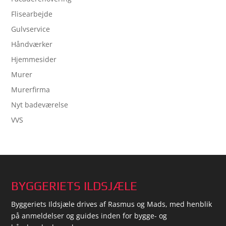
Flisearbejde
Gulvservice
Håndværker
Hjemmesider
Murer
Murerfirma
Nyt badeværelse
VVS
BYGGERIETS ILDSJÆLE
Byggeriets Ildsjæle drives af Rasmus og Mads, med henblik
på anmeldelser og guides inden for bygge- og