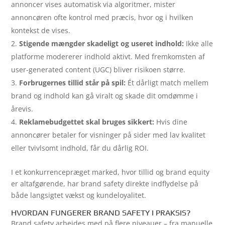
annoncer vises automatisk via algoritmer, mister
annoncøren ofte kontrol med præcis, hvor og i hvilken
kontekst de vises.
Stigende mængder skadeligt og useret indhold:
Ikke alle
platforme modererer indhold aktivt. Med fremkomsten af
user-generated content (UGC) bliver risikoen større.
Forbrugernes tillid står på spil:
Ét dårligt match mellem
brand og indhold kan gå viralt og skade dit omdømme i
årevis.
Reklamebudgettet skal bruges sikkert:
Hvis dine
annoncører betaler for visninger på sider med lav kvalitet
eller tvivlsomt indhold, får du dårlig ROI.
I et konkurrencepræget marked, hvor tillid og brand equity
er altafgørende, har brand safety direkte indflydelse på
både langsigtet vækst og kundeloyalitet.
HVORDAN FUNGERER BRAND SAFETY I PRAKSIS?
Brand safety arbejdes med på flere niveauer – fra manuelle