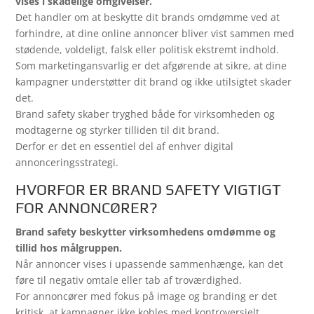
vises i skadelige omgivelser.
Det handler om at beskytte dit brands omdømme ved at
forhindre, at dine online annoncer bliver vist sammen med
stødende, voldeligt, falsk eller politisk ekstremt indhold.
Som marketingansvarlig er det afgørende at sikre, at dine
kampagner understøtter dit brand og ikke utilsigtet skader
det.
Brand safety skaber tryghed både for virksomheden og
modtagerne og styrker tilliden til dit brand.
Derfor er det en essentiel del af enhver digital
annonceringsstrategi.
HVORFOR ER BRAND SAFETY VIGTIGT
FOR ANNONCØRER?
Brand safety beskytter virksomhedens omdømme og
tillid hos målgruppen.
Når annoncer vises i upassende sammenhænge, kan det
føre til negativ omtale eller tab af troværdighed.
For annoncører med fokus på image og branding er det
kritisk, at kampagner ikke kobles med kontroversielt