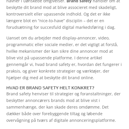
havner i uønskede omgivelser.
Brand safety
handler om at
beskytte dit brand mod at blive associeret med skadeligt,
kontroversielt eller upassende indhold. Og det er ikke
længere blot en “nice-to-have” disciplin – det er en
forudsætning for succesfuld digital markedsføring i dag.
Uanset om du arbejder med display-annoncer, video,
programmatic eller sociale medier, er det vigtigt at forstå,
hvilke mekanismer der kan sikre dine annoncer mod at
blive vist på upassende platforme. I denne artikel
gennemgår vi, hvad brand safety er, hvordan det fungerer i
praksis, og giver konkrete strategier og værktøjer, der
hjælper dig med at beskytte dit brand online.
HVAD ER BRAND SAFETY HELT KONKRET?
Brand safety henviser til strategier og foranstaltninger, der
beskytter annoncørers brands mod at blive vist i
sammenhænge, der kan skade deres omdømme. Det
dækker både over forebyggende tiltag og løbende
overvågning på tværs af digitale annonceringsplatforme.