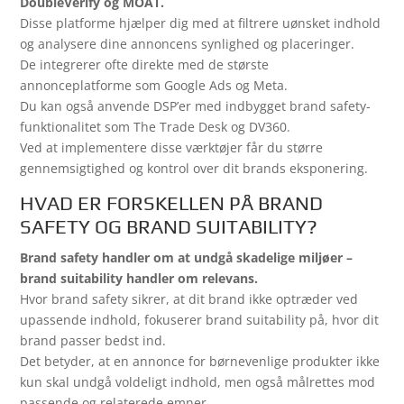
DoubleVerify og MOAT.
Disse platforme hjælper dig med at filtrere uønsket indhold
og analysere dine annoncens synlighed og placeringer.
De integrerer ofte direkte med de største
annonceplatforme som Google Ads og Meta.
Du kan også anvende DSP’er med indbygget brand safety-
funktionalitet som The Trade Desk og DV360.
Ved at implementere disse værktøjer får du større
gennemsigtighed og kontrol over dit brands eksponering.
HVAD ER FORSKELLEN PÅ BRAND
SAFETY OG BRAND SUITABILITY?
Brand safety handler om at undgå skadelige miljøer –
brand suitability handler om relevans.
Hvor brand safety sikrer, at dit brand ikke optræder ved
upassende indhold, fokuserer brand suitability på, hvor dit
brand passer bedst ind.
Det betyder, at en annonce for børnevenlige produkter ikke
kun skal undgå voldeligt indhold, men også målrettes mod
passende og relaterede emner.