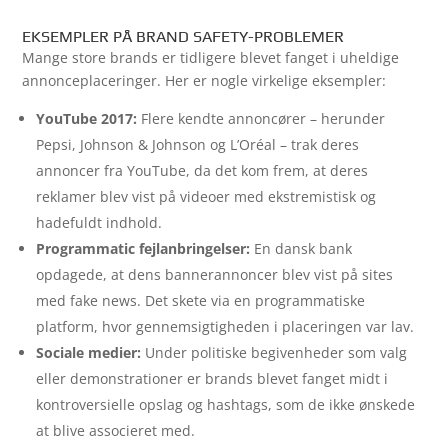
EKSEMPLER PÅ BRAND SAFETY-PROBLEMER
Mange store brands er tidligere blevet fanget i uheldige
annonceplaceringer. Her er nogle virkelige eksempler:
YouTube 2017:
Flere kendte annoncører – herunder
Pepsi, Johnson & Johnson og L’Oréal – trak deres
annoncer fra YouTube, da det kom frem, at deres
reklamer blev vist på videoer med ekstremistisk og
hadefuldt indhold.
Programmatic fejlanbringelser:
En dansk bank
opdagede, at dens bannerannoncer blev vist på sites
med fake news. Det skete via en programmatiske
platform, hvor gennemsigtigheden i placeringen var lav.
Sociale medier:
Under politiske begivenheder som valg
eller demonstrationer er brands blevet fanget midt i
kontroversielle opslag og hashtags, som de ikke ønskede
at blive associeret med.