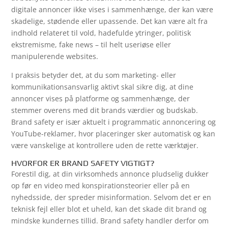
digitale annoncer ikke vises i sammenhænge, der kan være
skadelige, stødende eller upassende. Det kan være alt fra
indhold relateret til vold, hadefulde ytringer, politisk
ekstremisme, fake news – til helt useriøse eller
manipulerende websites.
I praksis betyder det, at du som marketing- eller
kommunikationsansvarlig aktivt skal sikre dig, at dine
annoncer vises på platforme og sammenhænge, der
stemmer overens med dit brands værdier og budskab.
Brand safety er især aktuelt i programmatic annoncering og
YouTube-reklamer, hvor placeringer sker automatisk og kan
være vanskelige at kontrollere uden de rette værktøjer.
HVORFOR ER BRAND SAFETY VIGTIGT?
Forestil dig, at din virksomheds annonce pludselig dukker
op før en video med konspirationsteorier eller på en
nyhedsside, der spreder misinformation. Selvom det er en
teknisk fejl eller blot et uheld, kan det skade dit brand og
mindske kundernes tillid. Brand safety handler derfor om