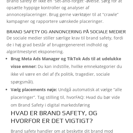
Brand safety er ikke en “set-and-forget”-øvelse. Sørg for at
opsætte hyppige kontroller og analyser af
annonceplaceringer. Brug gerne værktøjer til at “crawle”
kampagner og rapportere uønskede placeringer.
BRAND SAFETY OG ANNONCERING PÅ SOCIALE MEDIER
De sociale medier stiller særlige krav til brand safety, fordi
de i høj grad består af brugergenereret indhold og
algoritmestyret eksponering.
Brug Meta Ads Manager og TikTok Ads til at udelukke
visse emner:
Du kan indstille, hvilke emnekategorier du
ikke vil være en del af (fx politik, tragedier, sociale
spørgsmål).
Vælg placements nøje:
Undgå automatisk at vælge “alle
placeringer”. Tag stilling til, hvor
FAQ: Hvad du bør vide
om Brand Safety i digital markedsføring
HVAD ER BRAND SAFETY, OG
HVORFOR ER DET VIGTIGT?
Brand safety handler om at beskytte dit brand mod