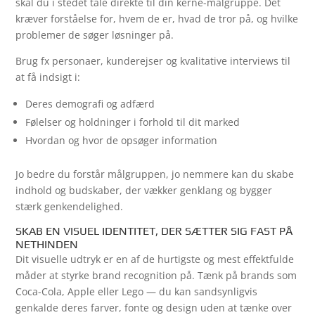
skal du i stedet tale direkte til din kerne-målgruppe. Det
kræver forståelse for, hvem de er, hvad de tror på, og hvilke
problemer de søger løsninger på.
Brug fx personaer, kunderejser og kvalitative interviews til
at få indsigt i:
Deres demografi og adfærd
Følelser og holdninger i forhold til dit marked
Hvordan og hvor de opsøger information
Jo bedre du forstår målgruppen, jo nemmere kan du skabe
indhold og budskaber, der vækker genklang og bygger
stærk genkendelighed.
SKAB EN VISUEL IDENTITET, DER SÆTTER SIG FAST PÅ
NETHINDEN
Dit visuelle udtryk er en af de hurtigste og mest effektfulde
måder at styrke brand recognition på. Tænk på brands som
Coca-Cola, Apple eller Lego — du kan sandsynligvis
genkalde deres farver, fonte og design uden at tænke over