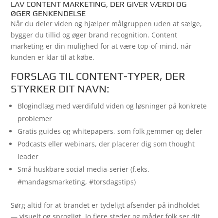
LAV CONTENT MARKETING, DER GIVER VÆRDI OG
ØGER GENKENDELSE
Når du deler viden og hjælper målgruppen uden at sælge,
bygger du tillid og øger brand recognition. Content
marketing er din mulighed for at være top-of-mind, når
kunden er klar til at købe.
FORSLAG TIL CONTENT-TYPER, DER
STYRKER DIT NAVN:
Blogindlæg med værdifuld viden og løsninger på konkrete
problemer
Gratis guides og whitepapers, som folk gemmer og deler
Podcasts eller webinars, der placerer dig som thought
leader
Små huskbare social media-serier (f.eks.
#mandagsmarketing, #torsdagstips)
Sørg altid for at brandet er tydeligt afsender på indholdet
— visuelt og sprogligt. Jo flere steder og måder folk ser dit