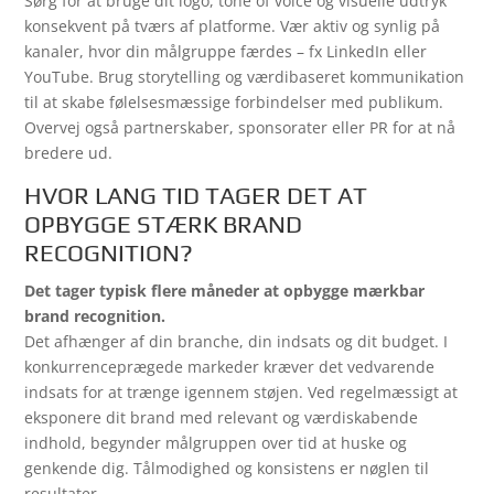
Sørg for at bruge dit logo, tone of voice og visuelle udtryk
konsekvent på tværs af platforme. Vær aktiv og synlig på
kanaler, hvor din målgruppe færdes – fx LinkedIn eller
YouTube. Brug storytelling og værdibaseret kommunikation
til at skabe følelsesmæssige forbindelser med publikum.
Overvej også partnerskaber, sponsorater eller PR for at nå
bredere ud.
HVOR LANG TID TAGER DET AT
OPBYGGE STÆRK BRAND
RECOGNITION?
Det tager typisk flere måneder at opbygge mærkbar
brand recognition.
Det afhænger af din branche, din indsats og dit budget. I
konkurrenceprægede markeder kræver det vedvarende
indsats for at trænge igennem støjen. Ved regelmæssigt at
eksponere dit brand med relevant og værdiskabende
indhold, begynder målgruppen over tid at huske og
genkende dig. Tålmodighed og konsistens er nøglen til
resultater.