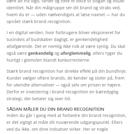
være alt fra logo, farver og tone of voice til slogan og visuel
identitet. Når din målgruppe ser dit brand og straks ved,
hvem du er — uden nødvendigvis at læse navnet — har du
opnået stærk brand recognition.
I en digital verden, hvor forbrugere bliver eksponeret for
tusindvis af budskaber dagligt, er genkendelighed
altafgørende. Det er nemlig ikke nok at være synlig. Du skal
også være
genkendelig
og
uforglemmelig
, ellers ryger du
hurtigt i glemslen blandt konkurrenterne.
Stærk brand recognition har direkte effekt på din bundlinje.
Kunder vælger oftere brands, de kender og stoler på, frem
for ukendte alternativer — også selv om prisen er højere.
Derfor er investering i brand recognition en bæredygtig
strategi, der betaler sig over tid.
SÅDAN MÅLER DU DIN BRAND RECOGNITION
Inden du går i gang med at forbedre din brand recognition,
er det vigtigt at måle dit nuværende udgangspunkt. Ellers
ved du ikke, om dine indsatser virker. Her er nogle