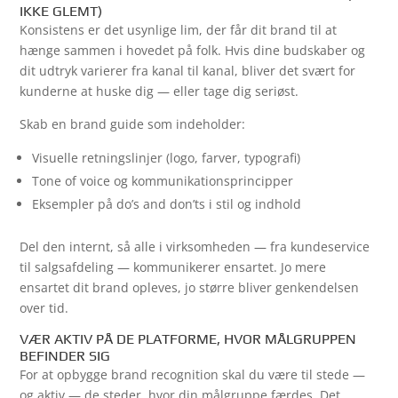
IKKE GLEMT)
Konsistens er det usynlige lim, der får dit brand til at
hænge sammen i hovedet på folk. Hvis dine budskaber og
dit udtryk varierer fra kanal til kanal, bliver det svært for
kunderne at huske dig — eller tage dig seriøst.
Skab en brand guide som indeholder:
Visuelle retningslinjer (logo, farver, typografi)
Tone of voice og kommunikationsprincipper
Eksempler på do’s and don’ts i stil og indhold
Del den internt, så alle i virksomheden — fra kundeservice
til salgsafdeling — kommunikerer ensartet. Jo mere
ensartet dit brand opleves, jo større bliver genkendelsen
over tid.
VÆR AKTIV PÅ DE PLATFORME, HVOR MÅLGRUPPEN
BEFINDER SIG
For at opbygge brand recognition skal du være til stede —
og aktiv — de steder, hvor din målgruppe færdes. Det