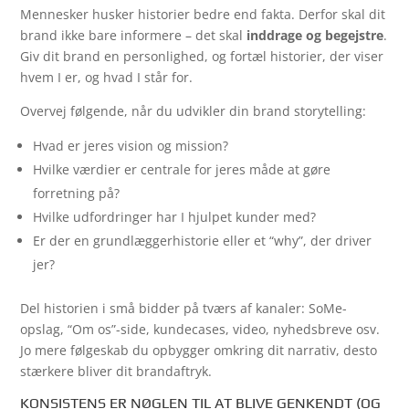
Mennesker husker historier bedre end fakta. Derfor skal dit
brand ikke bare informere – det skal
inddrage og begejstre
.
Giv dit brand en personlighed, og fortæl historier, der viser
hvem I er, og hvad I står for.
Overvej følgende, når du udvikler din brand storytelling:
Hvad er jeres vision og mission?
Hvilke værdier er centrale for jeres måde at gøre
forretning på?
Hvilke udfordringer har I hjulpet kunder med?
Er der en grundlæggerhistorie eller et “why”, der driver
jer?
Del historien i små bidder på tværs af kanaler: SoMe-
opslag, “Om os”-side, kundecases, video, nyhedsbreve osv.
Jo mere følgeskab du opbygger omkring dit narrativ, desto
stærkere bliver dit brandaftryk.
KONSISTENS ER NØGLEN TIL AT BLIVE GENKENDT (OG