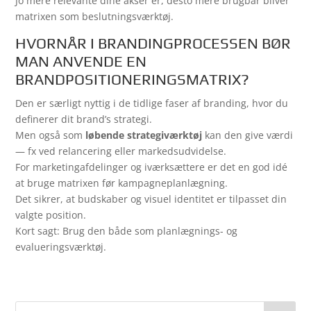
Jo mere relevante dine akser er, desto mere brugbar bliver
matrixen som beslutningsværktøj.
HVORNÅR I BRANDINGPROCESSEN BØR
MAN ANVENDE EN
BRANDPOSITIONERINGSMATRIX?
Den er særligt nyttig i de tidlige faser af branding, hvor du
definerer dit brand’s strategi.
Men også som
løbende strategiværktøj
kan den give værdi
— fx ved relancering eller markedsudvidelse.
For marketingafdelinger og iværksættere er det en god idé
at bruge matrixen før kampagneplanlægning.
Det sikrer, at budskaber og visuel identitet er tilpasset din
valgte position.
Kort sagt: Brug den både som planlægnings- og
evalueringsværktøj.