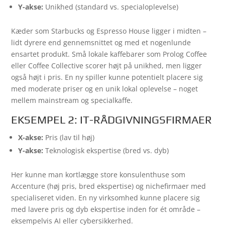
Y-akse:
Unikhed (standard vs. specialoplevelse)
Kæder som Starbucks og Espresso House ligger i midten –
lidt dyrere end gennemsnittet og med et nogenlunde
ensartet produkt. Små lokale kaffebarer som Prolog Coffee
eller Coffee Collective scorer højt på unikhed, men ligger
også højt i pris. En ny spiller kunne potentielt placere sig
med moderate priser og en unik lokal oplevelse – noget
mellem mainstream og specialkaffe.
EKSEMPEL 2: IT-RÅDGIVNINGSFIRMAER
X-akse:
Pris (lav til høj)
Y-akse:
Teknologisk ekspertise (bred vs. dyb)
Her kunne man kortlægge store konsulenthuse som
Accenture (høj pris, bred ekspertise) og nichefirmaer med
specialiseret viden. En ny virksomhed kunne placere sig
med lavere pris og dyb ekspertise inden for ét område –
eksempelvis AI eller cybersikkerhed.