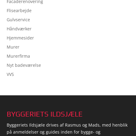
Facaderenovering
Flisearbejde
Gulvservice
Håndværker
Hjemmesider
Murer
Murerfirma
Nyt badeværelse
VVS
BYGGERIETS ILDSJÆLE
Byggeriets Ildsjæle drives af Rasmus og Mads, med henblik
på anmeldelser og guides inden for bygge- og