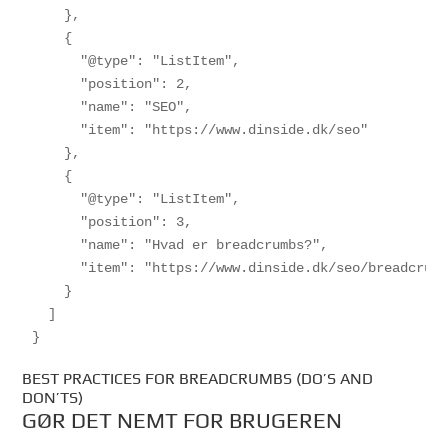
    },

    {

      "@type": "ListItem",

      "position": 2,

      "name": "SEO",

      "item": "https://www.dinside.dk/seo"

    },

    {

      "@type": "ListItem",

      "position": 3,

      "name": "Hvad er breadcrumbs?",

      "item": "https://www.dinside.dk/seo/breadcrumb
    }

  ]

BEST PRACTICES FOR BREADCRUMBS (DO’S AND
DON’TS)
GØR DET NEMT FOR BRUGEREN