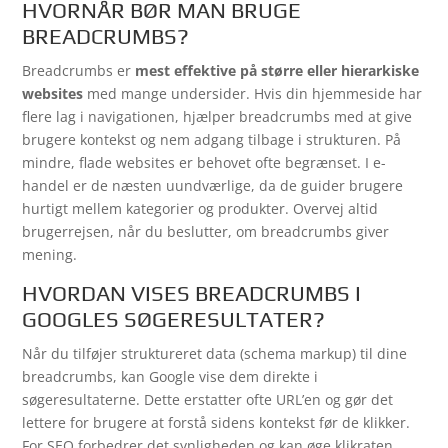
HVORNÅR BØR MAN BRUGE
BREADCRUMBS?
Breadcrumbs er
mest effektive på større eller hierarkiske
websites
med mange undersider. Hvis din hjemmeside har
flere lag i navigationen, hjælper breadcrumbs med at give
brugere kontekst og nem adgang tilbage i strukturen. På
mindre, flade websites er behovet ofte begrænset. I e-
handel er de næsten uundværlige, da de guider brugere
hurtigt mellem kategorier og produkter. Overvej altid
brugerrejsen, når du beslutter, om breadcrumbs giver
mening.
HVORDAN VISES BREADCRUMBS I
GOOGLES SØGERESULTATER?
Når du tilføjer struktureret data (schema markup) til dine
breadcrumbs, kan Google vise dem direkte i
søgeresultaterne. Dette erstatter ofte URL’en og gør det
lettere for brugere at forstå sidens kontekst før de klikker.
For SEO forbedrer det synligheden og kan øge klikraten