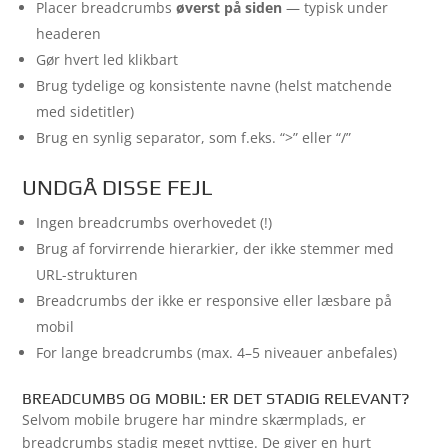
Placer breadcrumbs
øverst på siden
— typisk under
headeren
Gør hvert led klikbart
Brug tydelige og konsistente navne (helst matchende
med sidetitler)
Brug en synlig separator, som f.eks. “>” eller “/”
UNDGÅ DISSE FEJL
Ingen breadcrumbs overhovedet (!)
Brug af forvirrende hierarkier, der ikke stemmer med
URL-strukturen
Breadcrumbs der ikke er responsive eller læsbare på
mobil
For lange breadcrumbs (max. 4–5 niveauer anbefales)
BREADCUMBS OG MOBIL: ER DET STADIG RELEVANT?
Selvom mobile brugere har mindre skærmplads, er
breadcrumbs stadig meget nyttige. De giver en hurt