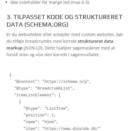
Ikke indeholder for mange led (max 4–5)
3. TILPASSET KODE OG STRUKTURERET
DATA (SCHEMA.ORG)
Er du webudvikler eller arbejder med custom websites, bør
du tilføje breadcrumbs med korrekt
struktureret data
markup
(JSON-LD). Dette hjælper søgemaskiner med at
forstå stien og vise den korrekt i søgeresultatet.
{

  "@context": "https://schema.org",

  "@type": "BreadcrumbList",

  "itemListElement": [

    {

      "@type": "ListItem",

      "position": 1,

      "name": "Hjem",

      "item": "https://www.dinside.dk/"
