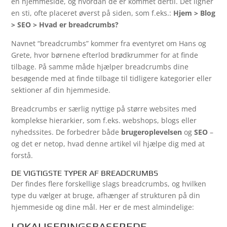
en hjemmeside, og hvordan de er kommet dertil. Det ligner
en sti, ofte placeret øverst på siden, som f.eks.:
Hjem > Blog
> SEO > Hvad er breadcrumbs?
Navnet “breadcrumbs” kommer fra eventyret om Hans og
Grete, hvor børnene efterlod brødkrummer for at finde
tilbage. På samme måde hjælper breadcrumbs dine
besøgende med at finde tilbage til tidligere kategorier eller
sektioner af din hjemmeside.
Breadcrumbs er særlig nyttige på større websites med
komplekse hierarkier, som f.eks. webshops, blogs eller
nyhedssites. De forbedrer både
brugeroplevelsen
og
SEO
–
og det er netop, hvad denne artikel vil hjælpe dig med at
forstå.
DE VIGTIGSTE TYPER AF BREADCRUMBS
Der findes flere forskellige slags breadcrumbs, og hvilken
type du vælger at bruge, afhænger af strukturen på din
hjemmeside og dine mål. Her er de mest almindelige:
LOKALISERINGSBASEREDE