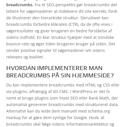
breadcrumbs.
Fra et SEO-perspektiv gør breadcrumbs det
lettere for søgemaskiner at indeksere dit site korrekt, fordi
de illustrerer den hierarkiske struktur. Derudover kan
breadcrumbs forbedre klikraten (CTR), da de ofte vises i
søgeresultater og giver brugeren en bedre forståelse af
sidens indhold. En klar struktur hjælper med at mindske
bounce rate og øger tiden brugeren bruger på siden. Det
sender positive signaler til søgemaskiner om sidens
relevans og kvalitet.
HVORDAN IMPLEMENTERER MAN
BREADCRUMBS PÅ SIN HJEMMESIDE?
Du kan implementere breadcrumbs med HTML og CSS eller
via plugins, afhængig af dit CMS. I WordPress er det fx
nemt at bruge plugins som Yoast SEO eller Rank Math, der
automatisk genererer breadcrumbs med struktureret data.
Alternativt kan du kode dem manuelt med schema.org
markup for at gøre dem synlige for Google. Husk, at
breadcrumbs skal følge sidens informationsarkitektur og