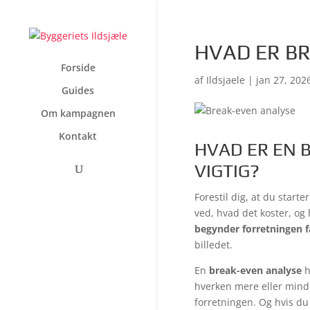
HVAD ER B
Forside
af
Ildsjaele
|
jan 27, 202
Guides
Om kampagnen
Kontakt
HVAD ER EN 
VIGTIG?
Forestil dig, at du start
ved, hvad det koster, og
begynder forretningen f
billedet.
En
break-even analyse
h
hverken mere eller mindr
forretningen. Og hvis du