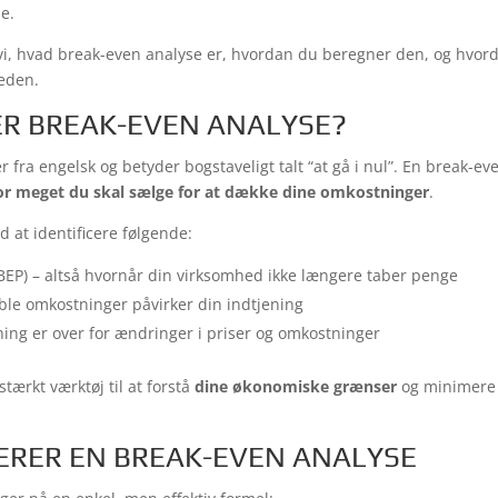
e.
r vi, hvad break-even analyse er, hvordan du beregner den, og hvo
heden.
R BREAK-EVEN ANALYSE?
fra engelsk og betyder bogstaveligt talt “at gå i nul”. En break-ev
vor meget du skal sælge for at dække dine omkostninger
.
 at identificere følgende:
BEP) – altså hvornår din virksomhed ikke længere taber penge
ble omkostninger påvirker din indtjening
ning er over for ændringer i priser og omkostninger
tærkt værktøj til at forstå
dine økonomiske grænser
og minimere r
RER EN BREAK-EVEN ANALYSE