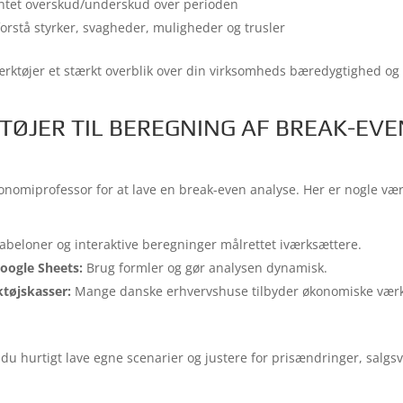
ntet overskud/underskud over perioden
forstå styrker, svagheder, muligheder og trusler
rktøjer et stærkt overblik over din virksomheds bæredygtighed og
TØJER TIL BEREGNING AF BREAK-EVE
nomiprofessor for at lave en break-even analyse. Her er nogle værk
abeloner og interaktive beregninger målrettet iværksættere.
Google Sheets:
Brug formler og gør analysen dynamisk.
tøjskasser:
Mange danske erhvervshuse tilbyder økonomiske værk
du hurtigt lave egne scenarier og justere for prisændringer, salg