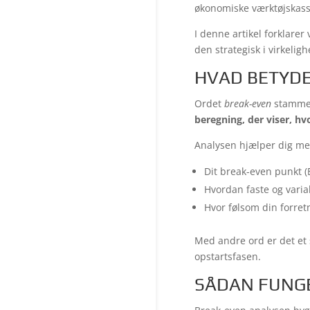
økonomiske værktøjskass
I denne artikel forklare
den strategisk i virkelig
HVAD BETYDE
Ordet
break-even
stammer 
beregning, der viser, h
Analysen hjælper dig med
Dit break-even punkt (
Hvordan faste og varia
Hvor følsom din forret
Med andre ord er det et s
opstartsfasen.
SÅDAN FUNGE