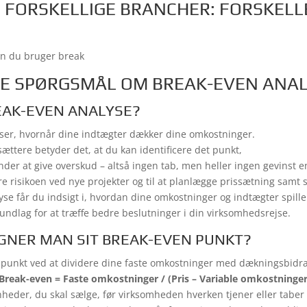
I FORSKELLIGE BRANCHER: FORSKELL
an du bruger break
DE SPØRGSMÅL OM BREAK-EVEN ANA
EAK-EVEN ANALYSE?
iser, hvornår dine indtægter dækker dine omkostninger.
ættere betyder det, at du kan identificere det punkt,
nder at give overskud – altså ingen tab, men heller ingen gevinst 
ere risikoen ved nye projekter og til at planlægge prissætning samt s
yse får du indsigt i, hvordan dine omkostninger og indtægter spill
rundlag for at træffe bedre beslutninger i din virksomhedsrejse.
NER MAN SIT BREAK-EVEN PUNKT?
n punkt ved at dividere dine faste omkostninger med dækningsbidr
Break-even = Faste omkostninger / (Pris – Variable omkostninger
enheder, du skal sælge, før virksomheden hverken tjener eller taber