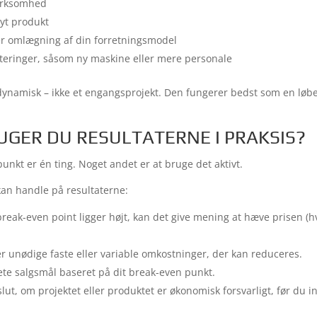
virksomhed
nyt produkt
er omlægning af din forretningsmodel
steringer, såsom ny maskine eller mere personale
dynamisk – ikke et engangsprojekt. Den fungerer bedst som en løbe
GER DU RESULTATERNE I PRAKSIS?
unkt er én ting. Noget andet er at bruge det aktivt.
an handle på resultaterne:
break-even point ligger højt, kan det give mening at hæve prisen (
er unødige faste eller variable omkostninger, der kan reduceres.
te salgsmål baseret på dit break-even punkt.
lut, om projektet eller produktet er økonomisk forsvarligt, før du i