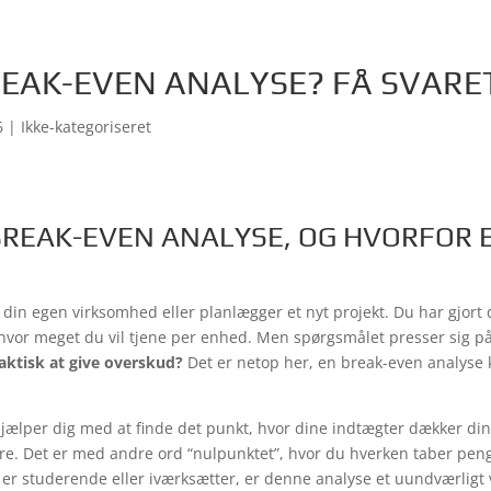
REAK-EVEN ANALYSE? FÅ SVARE
6
| Ikke-kategoriseret
BREAK-EVEN ANALYSE, OG HVORFOR 
er din egen virksomhed eller planlægger et nyt projekt. Du har gjort 
 hvor meget du vil tjene per enhed. Men spørgsmålet presser sig p
aktisk at give overskud?
Det er netop her, en break-even analyse
jælper dig med at finde det punkt, hvor dine indtægter dækker di
e. Det er med andre ord “nulpunktet”, hvor du hverken taber penge
 er studerende eller iværksætter, er denne analyse et uundværligt v