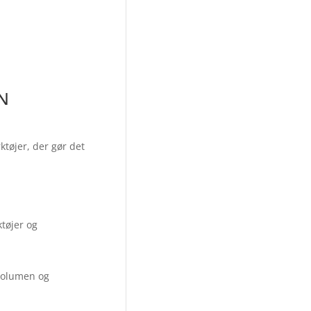
N
tøjer, der gør det
tøjer og
svolumen og