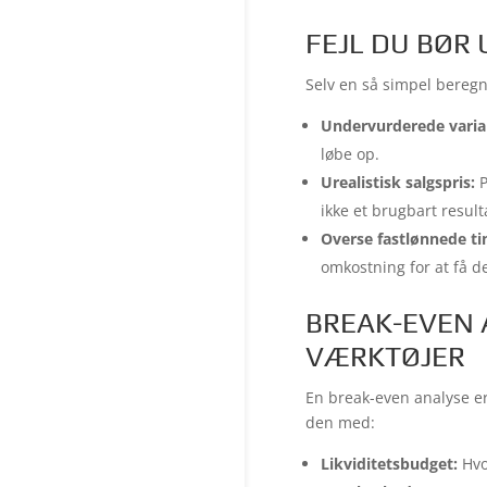
FEJL DU BØR
Selv en så simpel beregn
Undervurderede varia
løbe op.
Urealistisk salgspris:
P
ikke et brugbart result
Overse fastlønnede ti
omkostning for at få de
BREAK-EVEN 
VÆRKTØJER
En break-even analyse er
den med:
Likviditetsbudget:
Hvo