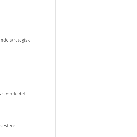
nde strategisk
hvis markedet
nvesterer