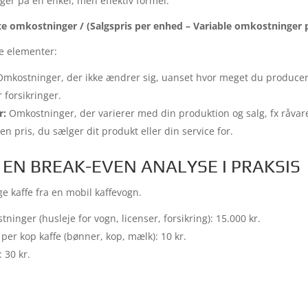
er på en enkel, men effektiv formel:
e omkostninger / (Salgspris per enhed – Variable omkostninger 
te elementer:
mkostninger, der ikke ændrer sig, uanset hvor meget du producer
 forsikringer.
r:
Omkostninger, der varierer med din produktion og salg, fx råvar
n pris, du sælger dit produkt eller din service for.
 EN BREAK-EVEN ANALYSE I PRAKSIS
lge kaffe fra en mobil kaffevogn.
inger (husleje for vogn, licenser, forsikring): 15.000 kr.
per kop kaffe (bønner, kop, mælk): 10 kr.
 30 kr.