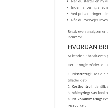
Når du starter en ny 
Inden lancering af et 
Ved prisændringer ell
Når du overvejer inve
Break-even analysen er 
indikator.
HVORDAN BRU
At kende sit break-even p
Her er nogle måder, du k
Prisstrategi:
Hvis din 
tillader det).
Kostkontrol:
Identific
Målstyring:
Sæt konkre
Risikominimering:
Bes
ressourcer.