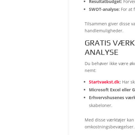
Resultatbudget:
Forve
SWOT-analyse:
For at 
Tilsammen giver disse væ
handlemuligheder.
GRATIS VÆRK
ANALYSE
Du behøver ikke være øko
nemt:
Startvaekst.dk
:
Har sk
Microsoft Excel eller 
Erhvervshusenes værk
skabeloner.
Med disse værktøjer kan 
omkostningsbevægelser.