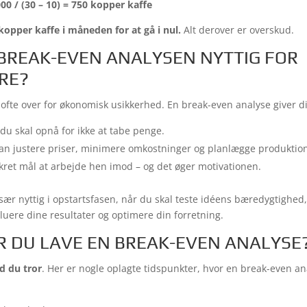
0 / (30 – 10) = 750 kopper kaffe
kopper kaffe i måneden for at gå i nul.
Alt derover er overskud.
BREAK-EVEN ANALYSEN NYTTIG FOR
RE?
ofte over for økonomisk usikkerhed. En break-even analyse giver di
u skal opnå for ikke at tabe penge.
n justere priser, minimere omkostninger og planlægge produktio
kret mål at arbejde hen imod – og det øger motivationen.
sær nyttig i opstartsfasen, når du skal teste idéens bæredygtighe
luere dine resultater og optimere din forretning.
 DU LAVE EN BREAK-EVEN ANALYSE
d du tror
. Her er nogle oplagte tidspunkter, hvor en break-even a