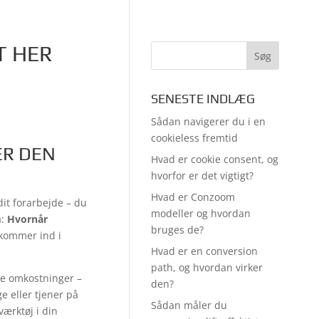
T HER
SENESTE INDLÆG
Sådan navigerer du i en
cookieless fremtid
ER DEN
Hvad er cookie consent, og
hvorfor er det vigtigt?
Hvad er Conzoom
dit forarbejde – du
modeller og hvordan
å:
Hvornår
bruges de?
 kommer ind i
Hvad er en conversion
path, og hvordan virker
ne omkostninger –
den?
 eller tjener på
Sådan måler du
ærktøj i din