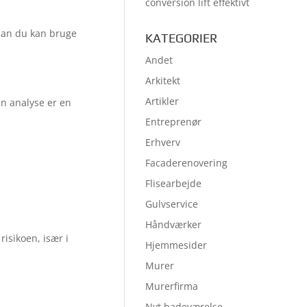
conversion lift effektivt
rdan du kan bruge
KATEGORIER
Andet
Arkitekt
Artikler
en analyse er en
Entreprenør
Erhverv
Facaderenovering
Flisearbejde
Gulvservice
Håndværker
isikoen, især i
Hjemmesider
Murer
Murerfirma
Nyt badeværelse