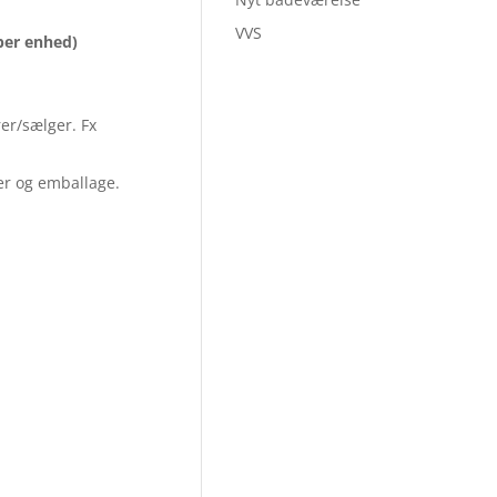
VVS
per enhed)
er/sælger. Fx
er og emballage.