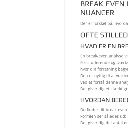
BREAK-EVEN 
NUANCER
Der er forskel på, hvord
OFTE STILLE
HVAD ER EN BR
En break-even analyse v
For studerende og iværks
hvor din forretning begy
Den er nyttig til at vurd
Ved at forstå denne anal
Det giver dig et stærkt g
HVORDAN BEREG
Du finder dit break-eve
Formlen ser således ud:
Det giver dig det antal 