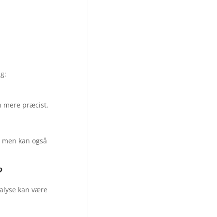
g:
n mere præcist.
d, men kan også
?
nalyse kan være