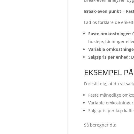
Break-even analysen bygg
Break-even punkt = Fast
Lad os forklare de enkel
Faste omkostninger:
O
husleje, lønninger eller
Variable omkostninge
Salgspris per enhed:
De
EKSEMPEL PÅ
Forestil dig, at du vil sæ
Faste månedlige omkostn
Variable omkostninger 
Salgspris per kop kaffe:
Så beregner du: