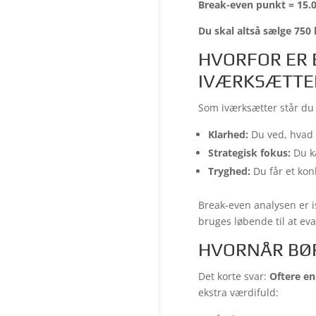
Break-even punkt = 15.00
Du skal altså sælge 750 
HVORFOR ER 
IVÆRKSÆTTE
Som iværksætter står du 
Klarhed:
Du ved, hvad d
Strategisk fokus:
Du ka
Tryghed:
Du får et kon
Break-even analysen er i
bruges løbende til at eva
HVORNÅR BØR
Det korte svar:
Oftere en
ekstra værdifuld: