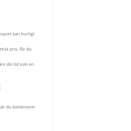
sport kan hurtigt
isk pris, får du
øre din tid
som en
E
 når du kombinerer