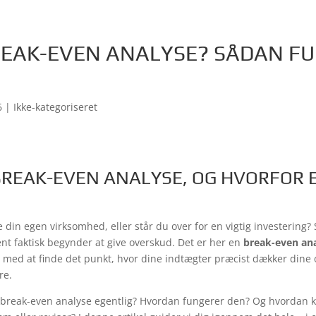
REAK-EVEN ANALYSE? SÅDAN F
6
| Ikke-kategoriseret
BREAK-EVEN ANALYSE, OG HVORFOR 
in egen virksomhed, eller står du over for en vigtig investering? Så
ent faktisk begynder at give overskud. Det er her en
break-even an
g med at finde det punkt, hvor dine indtægter præcist dækker dine
re.
reak-even analyse egentlig? Hvordan fungerer den? Og hvordan 