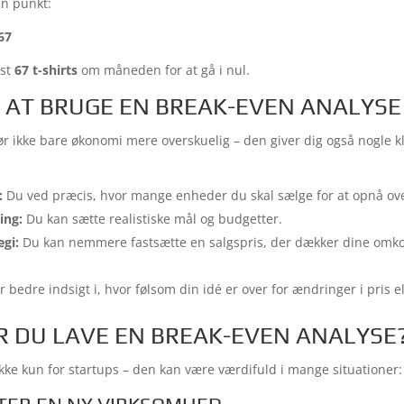
en punkt:
,67
dst
67 t-shirts
om måneden for at gå i nul.
 AT BRUGE EN BREAK-EVEN ANALYSE
r ikke bare økonomi mere overskuelig – den giver dig også nogle k
:
Du ved præcis, hvor mange enheder du skal sælge for at opnå ov
ing:
Du kan sætte realistiske mål og budgetter.
egi:
Du kan nemmere fastsætte en salgspris, der dækker dine omko
 bedre indsigt i, hvor følsom din idé er over for ændringer i pris 
 DU LAVE EN BREAK-EVEN ANALYSE
kke kun for startups – den kan være værdifuld i mange situationer: