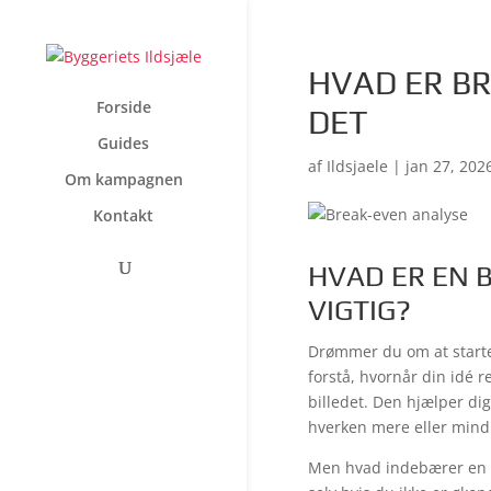
HVAD ER B
Forside
DET
Guides
af
Ildsjaele
|
jan 27, 202
Om kampagnen
Kontakt
HVAD ER EN 
VIGTIG?
Drømmer du om at starte d
forstå, hvornår din idé r
billedet. Den hjælper di
hverken mere eller mind
Men hvad indebærer en b