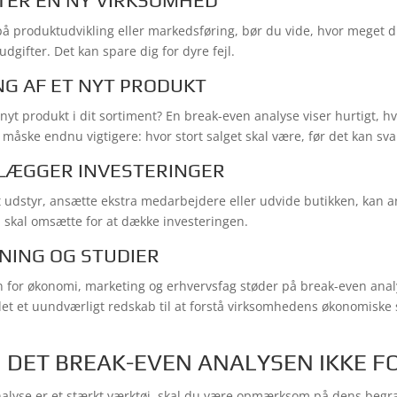
RTER EN NY VIRKSOMHED
å produktudvikling eller markedsføring, bør du vide, hvor meget d
udgifter. Det kan spare dig for dyre fejl.
NG AF ET NYT PRODUKT
t nyt produkt i dit sortiment? En break-even analyse viser hurtigt, hv
 måske endnu vigtigere: hvor stort salget skal være, før det kan sva
NLÆGGER INVESTERINGER
yt udstyr, ansætte ekstra medarbejdere eller udvide butikken, kan a
 skal omsætte for at dække investeringen.
SNING OG STUDIER
for økonomi, marketing og erhvervsfag støder på break-even analy
det et uundværligt redskab til at forstå virksomhedens økonomis
 DET BREAK-EVEN ANALYSEN IKKE 
alyse er et stærkt værktøj, skal du være opmærksom på dens begr