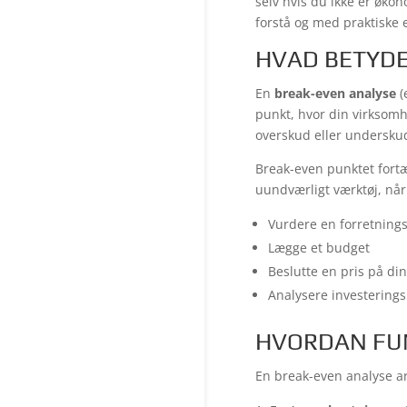
selv hvis du ikke er økon
forstå og med praktiske 
HVAD BETYDE
En
break-even analyse
(
punkt, hvor din virksom
overskud eller underskud
Break-even punktet fortæ
uundværligt værktøj, når
Vurdere en forretning
Lægge et budget
Beslutte en pris på di
Analysere investerings
HVORDAN FU
En break-even analyse a