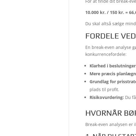
For at finde dit break-ev
10.000 kr. / 150 kr. = 66
Du skal altså sælge min
FORDELE VED
En break-even analyse gø
konkurrencefordele:
Klarhed i beslutninger
Mere præcis planlægn
Grundlag for prisstrat
plads til profit.
Risikovurdering:
Du får
HVORNÅR BØR
Break-even analysen er i