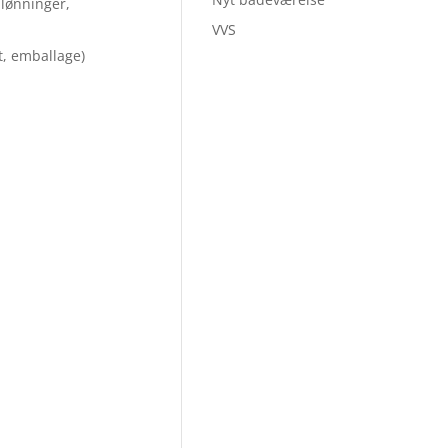
 lønninger,
VVS
gt, emballage)