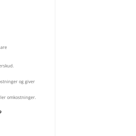
lare
erskud.
stninger og giver
eller omkostninger.
?