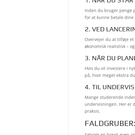
1. NÅR DU STA
Inden du bruger penge p
for at kunne betale dine 
2. VED LANCERI
Overvejer du at tilføje e
økonomisk realistisk – og
3. NÅR DU PLA
Hvis du vil investere i n
på, hvor meget ekstra du
4. TIL UNDERVI
Mange studerende inden 
undervisningen. Her er 
praksis.
FALDGRUBER:
Selvom en break-even an