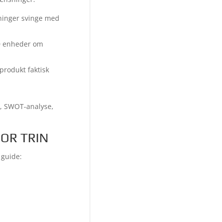
tninger svinge med
00 enheder om
 produkt faktisk
t, SWOT-analyse,
OR TRIN
 guide: