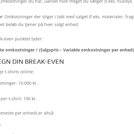
 Omkostninger du har, uanset hvor meget du sælger (f.eks. husleje,
r
: Omkostninger der stiger i takt med salget (f.eks. materialer, fra
Det beløb du tjener på hver solgt enhed
ak-even punktet lyder:
te omkostninger / (Salgspris – Variable omkostninger per enhed)
EGN DIN BREAK-EVEN
ge t-shirts online:
tninger: 10.000 kr.
er t-shirt: 100 kr.
jeneste per enhed) er altså:
.