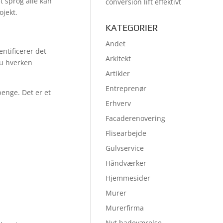
et sprog alle kan
conversion lift effektivt
ojekt.
KATEGORIER
Andet
ntificerer det
Arkitekt
du hverken
Artikler
Entreprenør
penge. Det er et
Erhverv
Facaderenovering
Flisearbejde
Gulvservice
Håndværker
Hjemmesider
Murer
Murerfirma
Nyt badeværelse