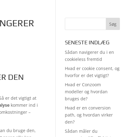
UNGERER
SENESTE INDLÆG
Sådan navigerer du i en
cookieless fremtid
Hvad er cookie consent, og
ER DEN
hvorfor er det vigtigt?
Hvad er Conzoom
modeller og hvordan
 er det vigtigt at
bruges de?
alyse
kommer ind i
Hvad er en conversion
 omkostninger –
path, og hvordan virker
den?
kan du bruge den,
Sådan måler du