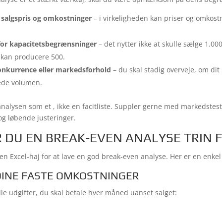
 salgspris og omkostninger
– i virkeligheden kan priser og omkos
for kapacitetsbegrænsninger
– det nytter ikke at skulle sælge 1.0
kan producere 500.
onkurrence eller markedsforhold
– du skal stadig overveje, om dit
ede volumen.
analysen som et
, ikke en facitliste. Suppler gerne med markedstes
g løbende justeringer.
 DU EN BREAK-EVEN ANALYSE TRIN F
en Excel-haj for at lave en god break-even analyse. Her er en enkel
 DINE FASTE OMKOSTNINGER
lle udgifter, du skal betale hver måned uanset salget: