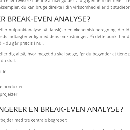
om eller revisor? I denne artikel guider vi dig igennem det hele – i 
eksempler, du kan bruge direkte i din virksomhed eller dit studiepr
R BREAK-EVEN ANALYSE?
eller nulpunktanalyse på dansk) er en økonomisk beregning, der ide
heds indtægter er lig med dens omkostninger. På dette punkt har 
 – du går præcis i nul.
ller dig altså, hvor meget du skal sælge, før du begynder at tjene 
 du skal:
sidé
ne produkter
projekter
NGERER EN BREAK-EVEN ANALYSE?
rbejder med tre centrale begreber: