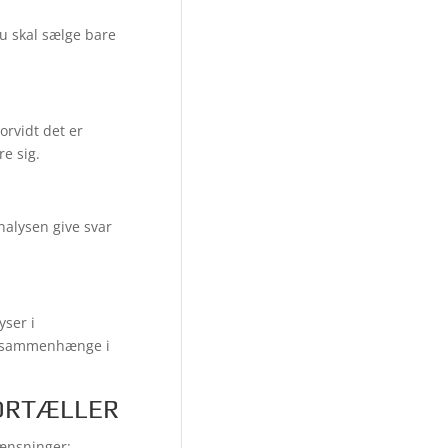
u skal sælge bare
orvidt det er
re sig.
nalysen give svar
ser i
ke sammenhænge i
FORTÆLLER
ænsninger: