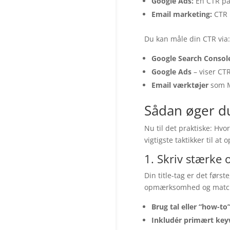
Google Ads:
En CTR på 
Email marketing:
CTR 
Du kan måle din CTR via:
Google Search Consol
Google Ads
– viser CT
Email værktøjer
som Ma
Sådan øger du
Nu til det praktiske: Hvo
vigtigste taktikker til at
1. Skriv stærke o
Din title-tag er det førs
opmærksomhed og matche s
Brug tal eller “how-to”
Inkludér primært key