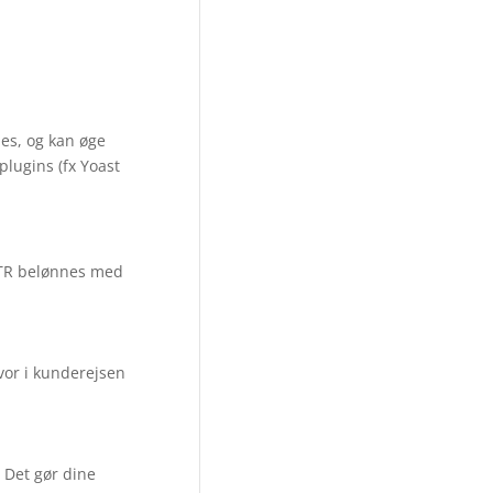
des, og kan øge
lugins (fx Yoast
 CTR belønnes med
vor i kunderejsen
. Det gør dine