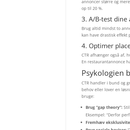
annoncer større og mere 
op til 20 %.
3. A/B-test din
Brug altid mindst to ann
kan have drastisk effekt 
4. Optimer plac
CTR afhænger også af, hv
En restaurantannonce ha
Psykologien b
CTR handler i bund og gr
behov eller lover en løs
bruge:
Brug “gap theory”:
Sti
Eksempel: “Derfor per
Fremhæv eksklusivite
Brug sociale beviser:
“