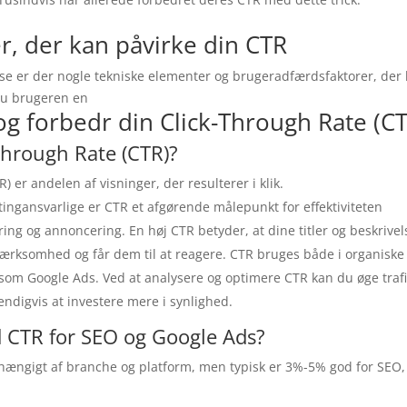
r, der kan påvirke din CTR
lse er der nogle tekniske elementer og brugeradfærdsfaktorer, der k
du brugeren en
og forbedr din Click-Through Rate (C
Through Rate (CTR)?
) er andelen af visninger, der resulterer i klik.
tingansvarlige er CTR et afgørende målepunkt for effektiviteten
ng og annoncering. En høj CTR betyder, at dine titler og beskrivel
rksomhed og får dem til at reagere. CTR bruges både i organiske 
om Google Ads. Ved at analysere og optimere CTR kan du øge trafik
ndigvis at investere mere i synlighed.
 CTR for SEO og Google Ads?
fhængigt af branche og platform, men typisk er 3%-5% god for SEO