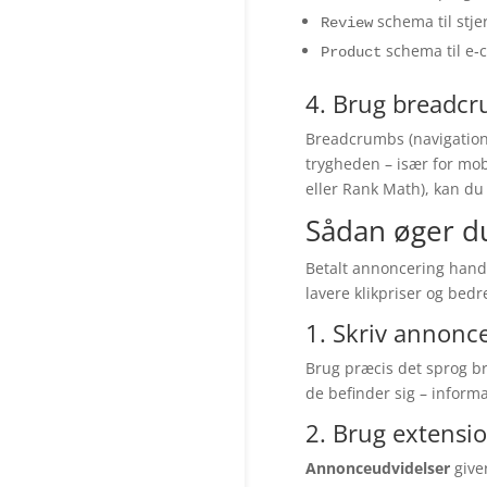
schema til stje
Review
schema til e‑
Product
4. Brug breadcr
Breadcrumbs (navigationss
trygheden – især for mo
eller Rank Math), kan du 
Sådan øger du
Betalt annoncering handl
lavere klikpriser og bedr
1. Skriv annonc
Brug præcis det sprog br
de befinder sig – inform
2. Brug extensi
Annonceudvidelser
giver