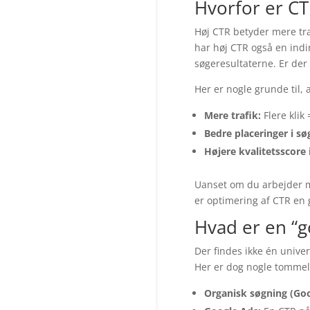
Hvorfor er CTR
Høj CTR betyder mere tr
har høj CTR også en indire
søgeresultaterne. Er der 
Her er nogle grunde til, 
Mere trafik:
Flere klik 
Bedre placeringer i sø
Højere kvalitetsscore 
Uanset om du arbejder me
er optimering af CTR en
Hvad er en “g
Der findes ikke én unive
Her er dog nogle tommelf
Organisk søgning (Goo