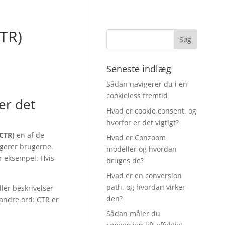
CTR)
Seneste indlæg
Sådan navigerer du i en
cookieless fremtid
er det
Hvad er cookie consent, og
hvorfor er det vigtigt?
(CTR)
en af de
Hvad er Conzoom
agerer brugerne.
modeller og hvordan
or eksempel: Hvis
bruges de?
Hvad er en conversion
path, og hvordan virker
ller beskrivelser
den?
andre ord: CTR er
Sådan måler du