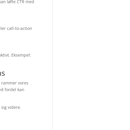
 kan løfte CTR med
er call-to-action
ktivt. Eksempel:
ns
d, rammer vores
ed fordel kan
 sig videre.