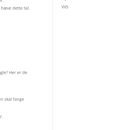
r.
VVS
hæve dette tal.
ogle? Her er de
en skal fange
”.