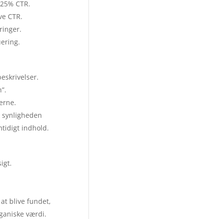
r 25% CTR.
ve CTR.
ringer.
ering.
eskrivelser.
n”.
terne.
e synligheden
mtidigt indhold.
igt.
at blive fundet,
ganiske værdi.