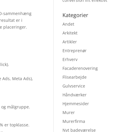
conversion lift effektivt
i SEO-sammenhæng
Kategorier
esultat er i
Andet
re placeringer.
Arkitekt
Artikler
Entreprenør
Erhverv
ick).
Facaderenovering
Flisearbejde
e Ads, Meta Ads),
Gulvservice
Håndværker
Hjemmesider
i og målgruppe.
Murer
Murerfirma
% er topklasse.
Nyt badeværelse