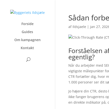
Sådan forbe
Forside
af
Ildsjaele
|
jan 27, 202
Guides
Om kampagnen
Kontakt
Forståelsen a
egentlig?
Når du arbejder med SEO
vigtigste målepunkter fo
CTR fortæller dig, hvor m
1.000 personer ser dit sø
Jo højere din CTR, desto 
ikke fanger brugerens o
en direkte indikator på,