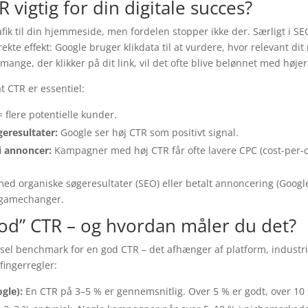
 vigtig for din digitale succes?
afik til din hjemmeside, men fordelen stopper ikke der. Særligt 
kte effekt: Google bruger klikdata til at vurdere, hvor relevant dit r
mange, der klikker på dit link, vil det ofte blive belønnet med høje
at CTR er essentiel:
= flere potentielle kunder.
geresultater:
Google ser høj CTR som positivt signal.
i annoncer:
Kampagner med høj CTR får ofte lavere CPC (cost-per-cl
d organiske søgeresultater (SEO) eller betalt annoncering (Googl
 gamechanger.
od” CTR – og hvordan måler du det?
rsel benchmark for en god CTR – det afhænger af platform, industr
ingerregler:
gle):
En CTR på 3–5 % er gennemsnitlig. Over 5 % er godt, over 10 