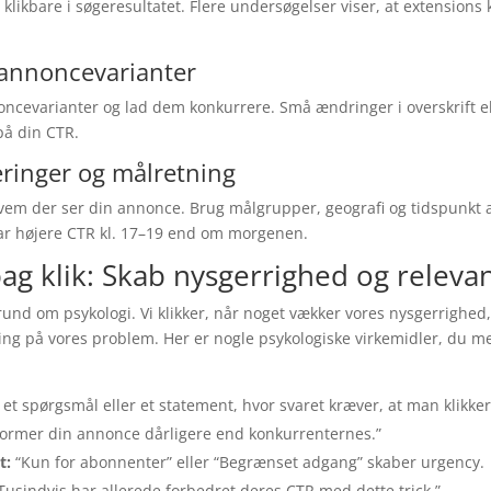
klikbare i søgeresultatet. Flere undersøgelser viser, at extensions
e annoncevarianter
oncevarianter og lad dem konkurrere. Små ændringer i overskrift ell
på din CTR.
eringer og målretning
em der ser din annonce. Brug målgrupper, geografi og tidspunkt a
r højere CTR kl. 17–19 end om morgenen.
ag klik: Skab nysgerrighed og releva
und om psykologi. Vi klikker, når noget vækker vores nysgerrighe
ning på vores problem. Her er nogle psykologiske virkemidler, du m
l et spørgsmål eller et statement, hvor svaret kræver, at man klikker
former din annonce dårligere end konkurrenternes.”
t:
“Kun for abonnenter” eller “Begrænset adgang” skaber urgency.
Tusindvis har allerede forbedret deres CTR med dette trick.”