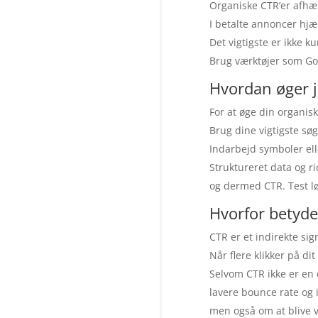
Organiske CTR’er afhæn
I betalte annoncer hj
Det vigtigste er ikke k
Brug værktøjer som Go
Hvordan øger j
For at øge din organis
Brug dine vigtigste søgeo
Indarbejd symboler eller
Struktureret data og r
og dermed CTR. Test løb
Hvorfor betyde
CTR er et indirekte si
Når flere klikker på dit
Selvom CTR ikke er en 
lavere bounce rate og 
men også om at blive 