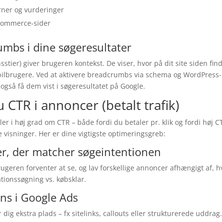
rner og vurderinger
commerce-sider
umbs i dine søgeresultater
tier) giver brugeren kontekst. De viser, hvor på dit site siden fin
bilbrugere. Ved at aktivere breadcrumbs via schema og WordPress-p
også få dem vist i søgeresultatet på Google.
 CTR i annoncer (betalt trafik)
er i høj grad om CTR – både fordi du betaler pr. klik og fordi høj
e visninger. Her er dine vigtigste optimeringsgreb:
er, der matcher søgeintentionen
ugeren forventer at se, og lav forskellige annoncer afhængigt af, h
ationssøgning vs. købsklar.
ons i Google Ads
 dig ekstra plads – fx sitelinks, callouts eller strukturerede uddrag