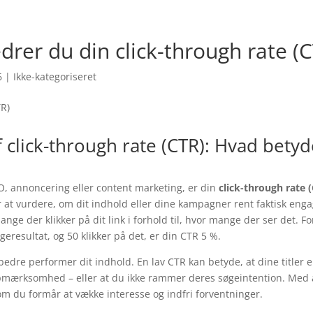
drer du din click-through rate (
6
| Ikke-kategoriseret
f click-through rate (CTR): Hvad betyd
, annoncering eller content marketing, er din
click-through rate 
r at vurdere, om dit indhold eller dine kampagner rent faktisk eng
ange der klikker på dit link i forhold til, hvor mange der ser det. F
geresultat, og 50 klikker på det, er din CTR 5 %.
bedre performer dit indhold. En lav CTR kan betyde, at dine titler e
pmærksomhed – eller at du ikke rammer deres søgeintention. Med 
 om du formår at vække interesse og indfri forventninger.