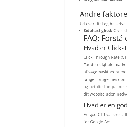
Andre faktore
Ud over titel og beskrive
Sidehastighed:
Giver 
FAQ: Forstå 
Hvad er Click-
Click-Through Rate (CTR
For den digitale marke
af søgemaskineoptimeri
fanger brugernes opmæ
og betalte kampagner s
dit website uden nødve
Hvad er en god
En god CTR varierer a
for Google Ads.