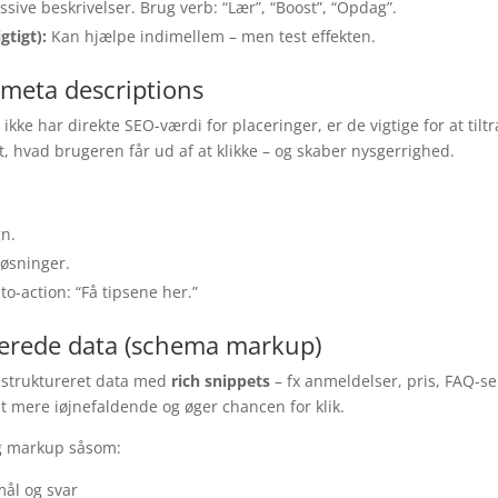
ive beskrivelser. Brug verb: “Lær”, “Boost”, “Opdag”.
gtigt):
Kan hjælpe indimellem – men test effekten.
 meta descriptions
kke har direkte SEO-værdi for placeringer, er de vigtige for at tiltr
rt, hvad brugeren får ud af at klikke – og skaber nysgerrighed.
gn.
løsninger.
to-action: “Få tipsene her.”
rerede data (schema markup)
 struktureret data med
rich snippets
– fx anmeldelser, pris, FAQ-se
at mere iøjnefaldende og øger chancen for klik.
g markup såsom:
ål og svar