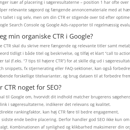
ger især af placering i søgeresultaterne – position 1 har ofte ove
ælper relevante søgeord og fængende annoncemateriale med at hæ
un tallet i sig selv, men om din CTR er stigende over tid efter optime
ogle Search Console og Google Ads-rapporter til regelmæssig evalu
eg min organiske CTR i Google?
ke CTR skal du skrive mere fængende og relevante titler samt metab
rd tidligt i både titel og beskrivelse, og tilføj et klart “call to actio
 tal (f.eks. “7 tips til højere CTR”) for at skille dig ud i søgeresulta
ich snippets, fx stjernerating eller FAQ-sektioner, kan også forbedr
ende forskellige titelvarianter, og brug dataen til at forbedre fre
r CTR noget for SEO?
gnal til Google om, hvorvidt dit indhold matcher brugerens søgehens
 link i søgeresultaterne, indikerer det relevans og kvalitet.
direkte rankingfaktor, kan høj CTR føre til bedre engagement,
i sidste ende bedre placering. Derfor handler god SEO ikke kun om 
valgt. Kombinationen af synlighed og klikbarhed maksimerer din or