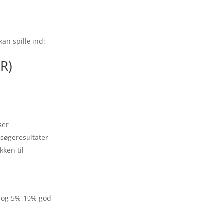
an spille ind:
TR)
ser
søgeresultater
ken til
, og 5%-10% god