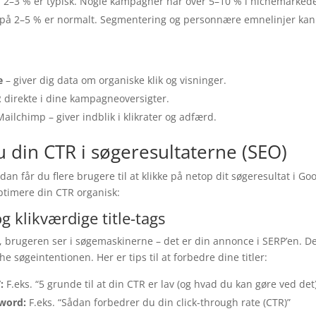
2–3 % er typisk. Nogle kampagner når over 5–10 % i nichemarkede
på 2–5 % er normalt. Segmentering og personnære emnelinjer kan 
e
– giver dig data om organiske klik og visninger.
R direkte i dine kampagneoversigter.
ilchimp – giver indblik i klikrater og adfærd.
 din CTR i søgeresultaterne (SEO)
rdan får du flere brugere til at klikke på netop dit søgeresultat i Go
 optimere din CTR organisk:
g klikværdige title-tags
te, brugeren ser i søgemaskinerne – det er din annonce i SERP’en. D
øgeintentionen. Her er tips til at forbedre dine titler:
:
F.eks. “5 grunde til at din CTR er lav (og hvad du kan gøre ved det)
word:
F.eks. “Sådan forbedrer du din click-through rate (CTR)”