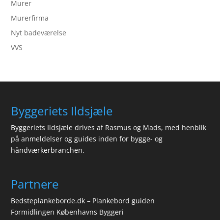
Murer
Murerfirma
Nyt badeværelse
VVS
Byggeriets Ildsjæle
Byggeriets Ildsjæle drives af Rasmus og Mads, med henblik
på anmeldelser og guides inden for bygge- og
håndværkerbranchen.
Partnere
Bedsteplankeborde.dk – Plankebord guiden
Formidlingen Københavns Byggeri