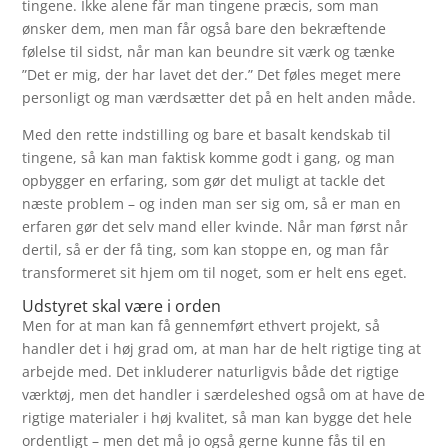
tingene. Ikke alene får man tingene præcis, som man
ønsker dem, men man får også bare den bekræftende
følelse til sidst, når man kan beundre sit værk og tænke
”Det er mig, der har lavet det der.” Det føles meget mere
personligt og man værdsætter det på en helt anden måde.
Med den rette indstilling og bare et basalt kendskab til
tingene, så kan man faktisk komme godt i gang, og man
opbygger en erfaring, som gør det muligt at tackle det
næste problem – og inden man ser sig om, så er man en
erfaren gør det selv mand eller kvinde. Når man først når
dertil, så er der få ting, som kan stoppe en, og man får
transformeret sit hjem om til noget, som er helt ens eget.
Udstyret skal være i orden
Men for at man kan få gennemført ethvert projekt, så
handler det i høj grad om, at man har de helt rigtige ting at
arbejde med. Det inkluderer naturligvis både det rigtige
værktøj, men det handler i særdeleshed også om at have de
rigtige materialer i høj kvalitet, så man kan bygge det hele
ordentligt – men det må jo også gerne kunne fås til en