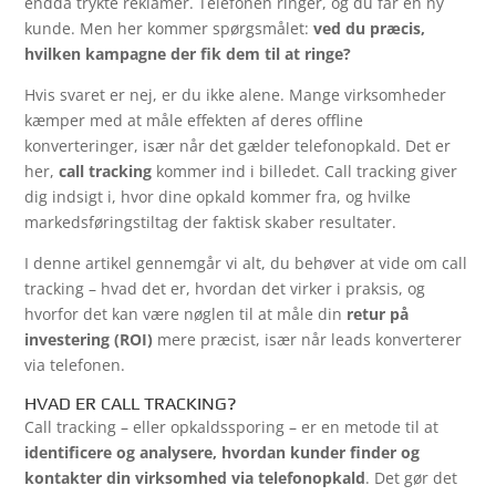
endda trykte reklamer. Telefonen ringer, og du får en ny
kunde. Men her kommer spørgsmålet:
ved du præcis,
hvilken kampagne der fik dem til at ringe?
Hvis svaret er nej, er du ikke alene. Mange virksomheder
kæmper med at måle effekten af deres offline
konverteringer, især når det gælder telefonopkald. Det er
her,
call tracking
kommer ind i billedet. Call tracking giver
dig indsigt i, hvor dine opkald kommer fra, og hvilke
markedsføringstiltag der faktisk skaber resultater.
I denne artikel gennemgår vi alt, du behøver at vide om call
tracking – hvad det er, hvordan det virker i praksis, og
hvorfor det kan være nøglen til at måle din
retur på
investering (ROI)
mere præcist, især når leads konverterer
via telefonen.
HVAD ER CALL TRACKING?
Call tracking – eller opkaldssporing – er en metode til at
identificere og analysere, hvordan kunder finder og
kontakter din virksomhed via telefonopkald
. Det gør det