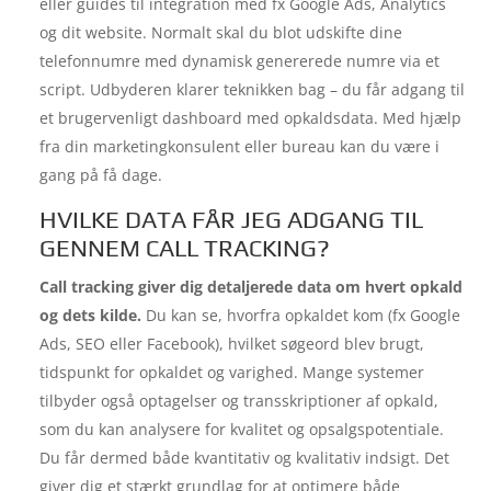
eller guides til integration med fx Google Ads, Analytics
og dit website. Normalt skal du blot udskifte dine
telefonnumre med dynamisk genererede numre via et
script. Udbyderen klarer teknikken bag – du får adgang til
et brugervenligt dashboard med opkaldsdata. Med hjælp
fra din marketingkonsulent eller bureau kan du være i
gang på få dage.
HVILKE DATA FÅR JEG ADGANG TIL
GENNEM CALL TRACKING?
Call tracking giver dig detaljerede data om hvert opkald
og dets kilde.
Du kan se, hvorfra opkaldet kom (fx Google
Ads, SEO eller Facebook), hvilket søgeord blev brugt,
tidspunkt for opkaldet og varighed. Mange systemer
tilbyder også optagelser og transskriptioner af opkald,
som du kan analysere for kvalitet og opsalgspotentiale.
Du får dermed både kvantitativ og kvalitativ indsigt. Det
giver dig et stærkt grundlag for at optimere både