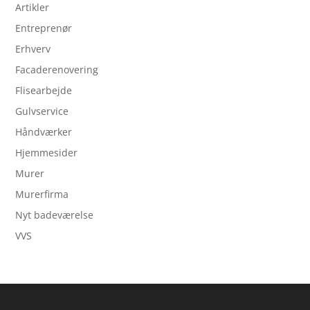
Artikler
Entreprenør
Erhverv
Facaderenovering
Flisearbejde
Gulvservice
Håndværker
Hjemmesider
Murer
Murerfirma
Nyt badeværelse
VVS