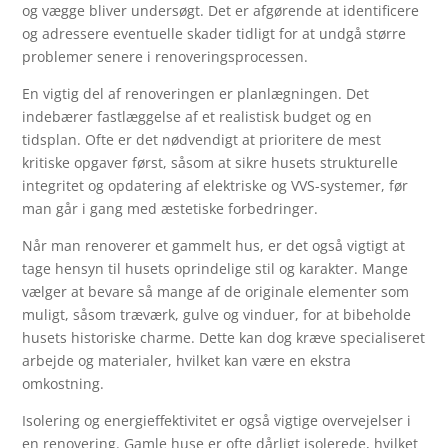
og vægge bliver undersøgt. Det er afgørende at identificere
og adressere eventuelle skader tidligt for at undgå større
problemer senere i renoveringsprocessen.
En vigtig del af renoveringen er planlægningen. Det
indebærer fastlæggelse af et realistisk budget og en
tidsplan. Ofte er det nødvendigt at prioritere de mest
kritiske opgaver først, såsom at sikre husets strukturelle
integritet og opdatering af elektriske og VVS-systemer, før
man går i gang med æstetiske forbedringer.
Når man renoverer et gammelt hus, er det også vigtigt at
tage hensyn til husets oprindelige stil og karakter. Mange
vælger at bevare så mange af de originale elementer som
muligt, såsom træværk, gulve og vinduer, for at bibeholde
husets historiske charme. Dette kan dog kræve specialiseret
arbejde og materialer, hvilket kan være en ekstra
omkostning.
Isolering og energieffektivitet er også vigtige overvejelser i
en renovering. Gamle huse er ofte dårligt isolerede, hvilket